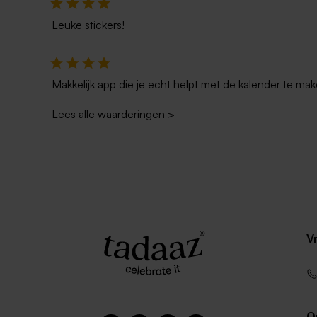
Leuke stickers!
Makkelijk app die je echt helpt met de kalender te mak
Lees alle waarderingen
>
Zeepwikkeltje met naam
Bellenblaas
V
O