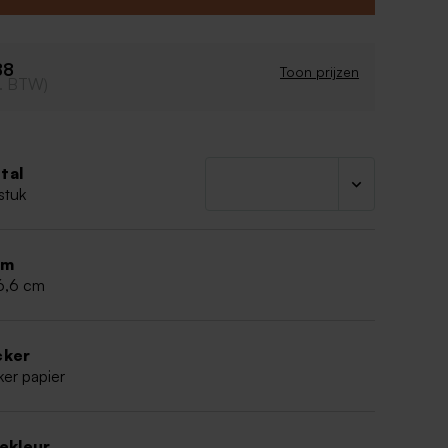
88
Toon prijzen
cl. BTW)
tal
stuk
rm
 6,6 cm
cker
ker papier
iekleur