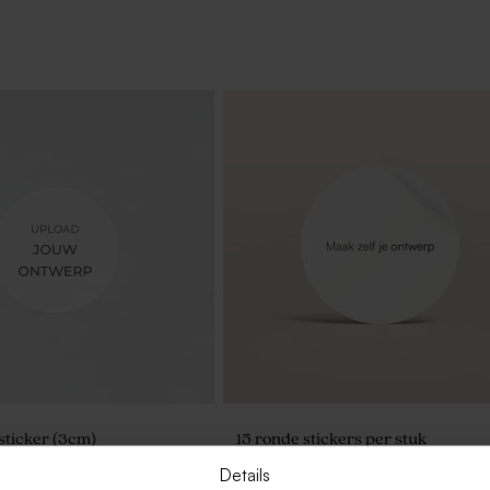
sticker (3cm)
15 ronde stickers per stuk
personaliseerbaar (3,7 cm)
Details