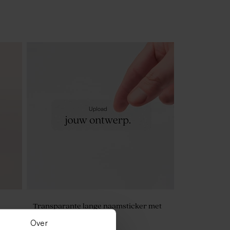
Transparante lange naamsticker met
eigen ontwerp
Over