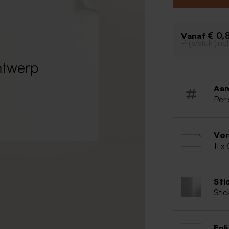
€ 0,
Vanaf
Prijs/stuk (in
Aan
Per 
Vo
11 x
Sti
Stic
Fol