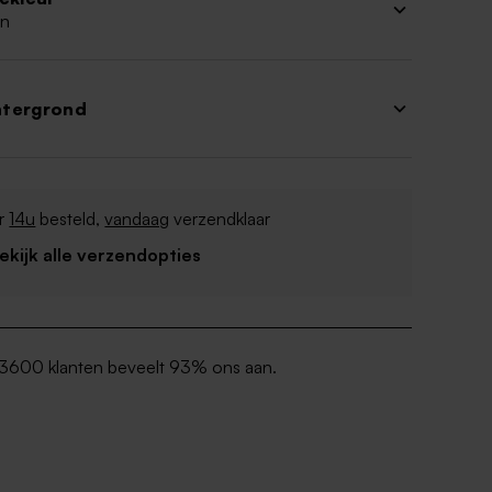
n
htergrond
r
14u
besteld,
vandaag
verzendklaar
Bekijk alle verzendopties
3600 klanten beveelt 93% ons aan.