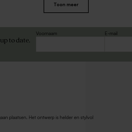
Toon meer
Voornaam
E-mail
 up to date.
bel
Bellenblaas wit
gaan plaatsen. Het ontwerp is helder en stylvol