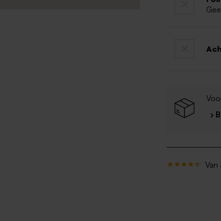
Gee
Ac
Voo
› 
Van 