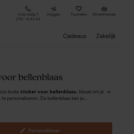
Hulp nodig ?
Inloggen
Favorieten
Winkelmandje
0115 - 61 45 44
Cadeaus
Zakelijk
voor bellenblaas
deze leuke
sticker voor bellenblaas.
Ideaal om je
 te personaliseren. De bellenblaas kan je
 onze doopsuiker. Verras vrienden en familie!
Personaliseer