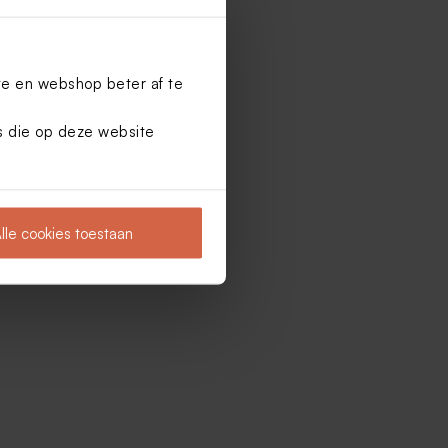
te en webshop beter af te
es die op deze website
lle cookies toestaan