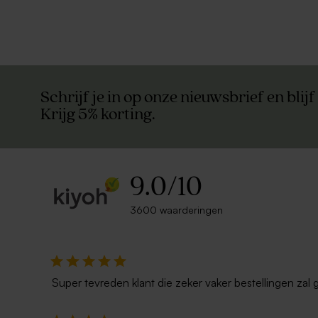
Schrijf je in op onze nieuwsbrief en blijf
Krijg 5% korting.
9.0
/
10
3600 waarderingen
Snoepzak van mat papier
Wit naamla
Super tevreden klant die zeker vaker bestellingen zal 