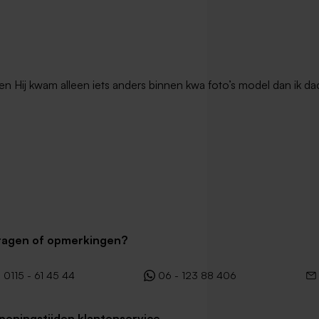
en Hij kwam alleen iets anders binnen kwa foto’s model dan ik dac
 groen
Witte bellenblaas
ragen of opmerkingen?
0115 - 61 45 44
06 - 123 88 406
peningstijden klantenservice