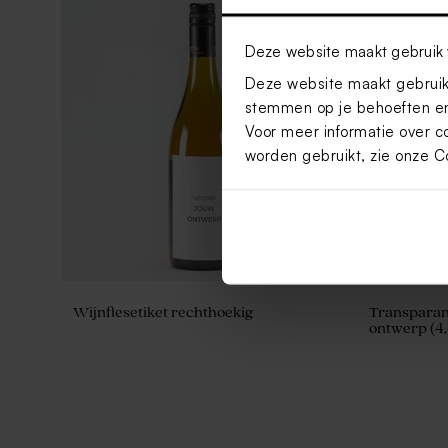
Deze website maakt gebruik 
Deze website maakt gebruik 
stemmen op je behoeften en
Voor meer informatie over c
worden gebruikt, zie onze
C
Wijnflesetiket rechthoekig
Transparant
ontwerp (4