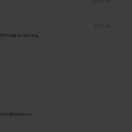
03.08.26
31.07.26
ht maar is niet erg.
hello@tadaaz.nl