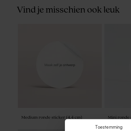
Vind je misschien ook leuk
Medium ronde sticker (4,4 cm)
Mini ronde 
Toestemming