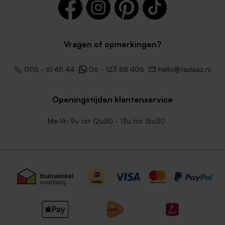
Vragen of opmerkingen?
Donkerblauwe envelop
Lichtblauwe envelop
0115 - 61 45 44
06 - 123 88 406
hello@tadaaz.nl
Openingstijden klantenservice
Ma-Vr: 9u tot 12u30 - 13u tot 15u30
Witte vierkante envelop
Mintgroen envelopje (14 x
12,5 cm)