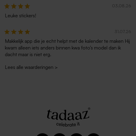
03.08.26
Leuke stickers!
Envelop zilver metallic
Kraft enveloppe
31.07.26
Makkelijk app die je echt helpt met de kalender te maken Hij
kwam alleen iets anders binnen kwa foto’s model dan ik
dacht maar is niet erg.
Lees alle waarderingen
>
Envelop met puntklep in
Terra envelop met puntklep
gerecycleerd papier