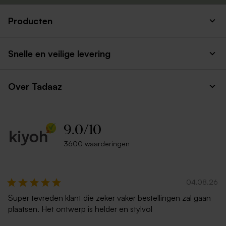
Producten
Envelop framboos roze
Bruine envelop
Snelle en veilige levering
Over Tadaaz
9.0
/
10
3600 waarderingen
Warm rode gloed
Felblauwe envelop
04.08.26
Super tevreden klant die zeker vaker bestellingen zal gaan
plaatsen. Het ontwerp is helder en stylvol