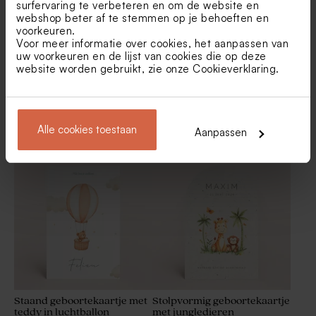
surfervaring te verbeteren en om de website en
webshop beter af te stemmen op je behoeften en
voorkeuren.
Voor meer informatie over cookies, het aanpassen van
uw voorkeuren en de lijst van cookies die op deze
website worden gebruikt, zie onze
Cookieverklaring
.
Origineel geboortekaartje in
Acryl geboortekaartje met
stolpvorm met streepjes en
bosdiertjes
Alle cookies toestaan
Hartvormige likkoekjes roze
Katoenen lint roze large
Aanpassen
jungledieren
500gr (± 90 stuks)
Staand geboortekaartje met
Stolpvormig geboortekaartje
teddy in luchtballon
met jungledieren