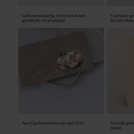
Geboortekaartje linnenlook met
Vierkant ge
goudfolie en pluimpje
luchtballon
De Bock happy tears marmer goud
De Bock len
750gr (± 425 stuks)
1120 stuks)
Acryl geboortekaartje met foto
Trendy gebo
naam