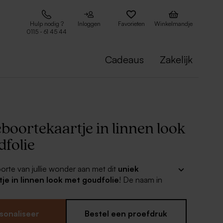
Hulp nodig ?
Inloggen
Favorieten
Winkelmandje
0115 - 61 45 44
Cadeaus
Zakelijk
boortekaartje in linnen look
dfolie
rte van jullie wonder aan met dit
uniek
je in linnen look met goudfolie
! De naam in
tert op de unieke linnenlook kaart. Upload de
o van jullie newborn aan de binnenkant en het
eet. Uiteraard ook bij dit kaartje ruime keuze uit de
sonaliseer
Bestel een proefdruk