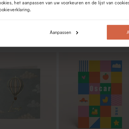
ookies, het aanpassen van uw voorkeuren en de lijst van cooki
ookieverklaring
.
Aanpassen
A
andelbonen marmer wit
De Bock lentilles XS metallic gold 
 295 stuks)
(± 500 stuks)