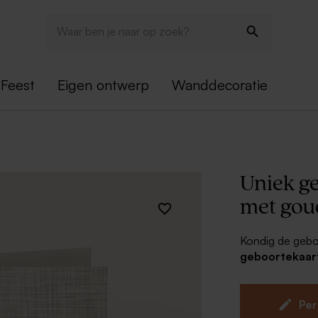
Feest
Eigen ontwerp
Wanddecoratie
Uniek ge
met gou
Kondig de geboo
geboortekaart
goudfolie schit
allereerste fot
plaatje is compl
Per