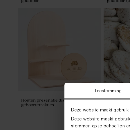
goudfolie
goudfolie (
Toestemming
Houten presenatie display voor
Dragees ma
geboortetrakties
240 stuks)
Deze website maakt gebruik 
Deze website maakt gebruik 
stemmen op je behoeften en