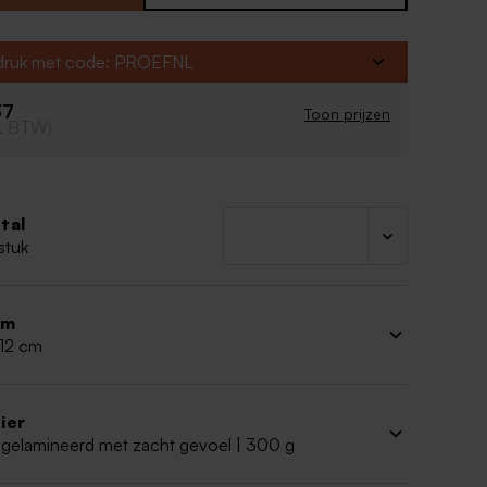
tetraktaties en geboortesnoep. Wat een
fdruk met code: PROEFNL
oortekaartje
ok
37
e
Toon prijzen
cl. BTW)
tal
stuk
rm
 12 cm
ier
 gelamineerd met zacht gevoel | 300 g