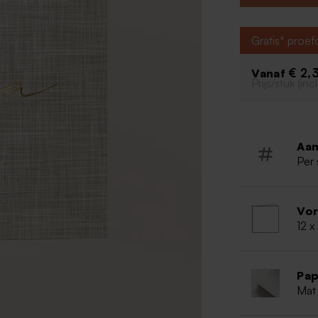
mooiste geboor
eyecatcher!
Gratis* proe
Uniek geb
Linnen lo
€ 2,
Vanaf
Goudfoli
Prijs/stuk (in
Aan
Per 
Vo
12 x
Pap
Mat