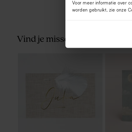
Voor meer informatie over c
worden gebruikt, zie onze
C
Vind je misschien ook leuk
Traktatieset goud met 34 traktaties
De Bock am
goud 1kg (±