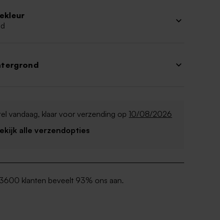
iekleur
ud
htergrond
el vandaag, klaar voor verzending op
10/08/2026
Bekijk alle verzendopties
3600 klanten beveelt 93% ons aan.