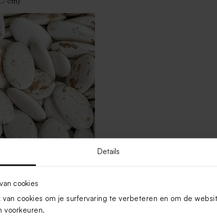
3.7 cm)
Details
rmer goud De Bock 1kg (±
van cookies
van cookies om je surfervaring te verbeteren en om de websi
 voorkeuren.
Toon meer