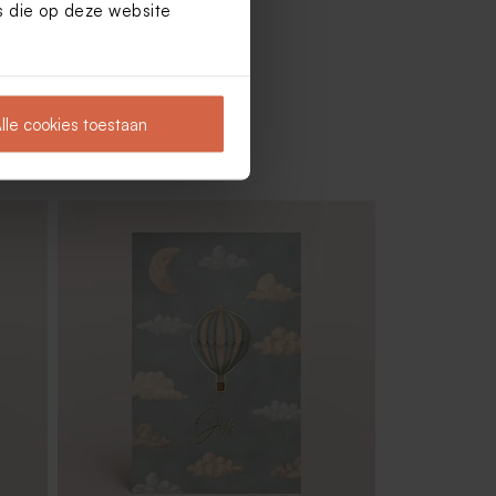
es die op deze website
lle cookies toestaan
195gr
Plastic potjes met deksel | goudkleurig