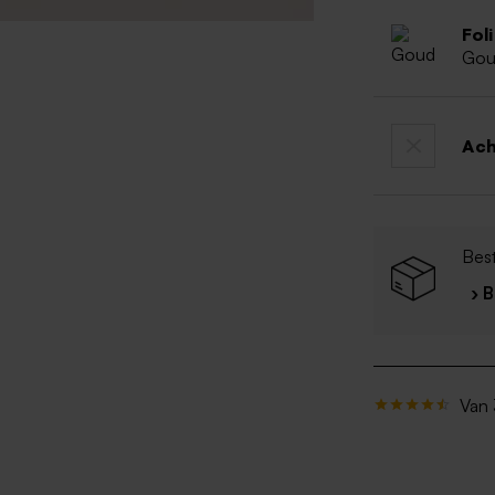
Fol
Go
Ac
Best
› 
Van 