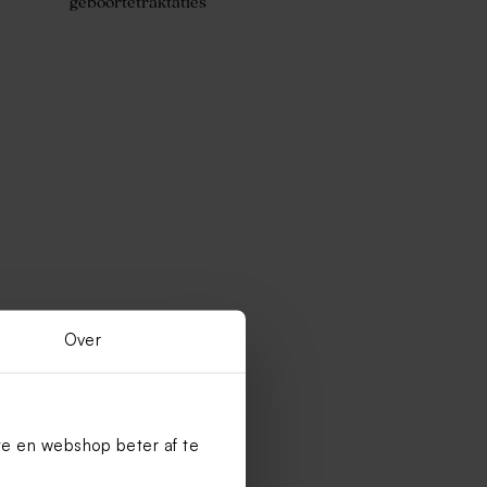
geboortetraktaties
Over
te en webshop beter af te