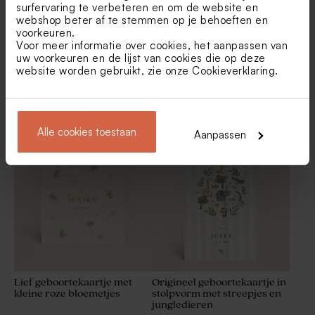
surfervaring te verbeteren en om de website en
webshop beter af te stemmen op je behoeften en
voorkeuren.
Voor meer informatie over cookies, het aanpassen van
uw voorkeuren en de lijst van cookies die op deze
website worden gebruikt, zie onze
Cookieverklaring
.
Vierkant geboortekaartje
Dromerig geboortekaartje
met eendje, vlinder en
met luchtballon en goudfolie
hartjes
Houten jojo met naam
De Bock suikerbonen velvet
Alle cookies toestaan
Aanpassen
gelaserd
bordeaux 1kg (± 240 stuks)
Lief geboortekaartje met
Origineel geboortekaartje in
kleine roze bloemetjes
stolpvorm met streepjes en
jungledieren