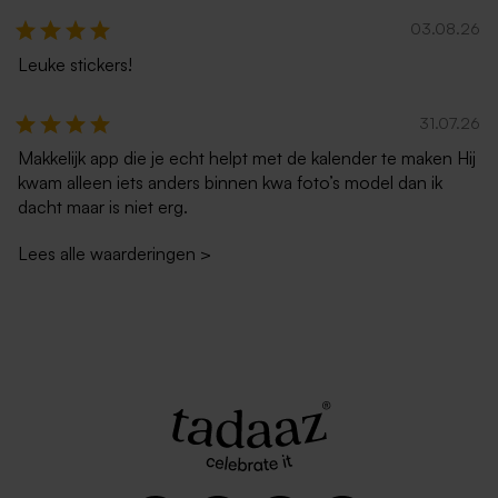
03.08.26
Leuke stickers!
Rode envelop met puntklep
Envelop zilver metallic
31.07.26
Makkelijk app die je echt helpt met de kalender te maken Hij
kwam alleen iets anders binnen kwa foto’s model dan ik
dacht maar is niet erg.
Lees alle waarderingen
>
Eucalyptus groene envelop
Zachtroze envelop met
met puntklep
puntklep
Nieuw