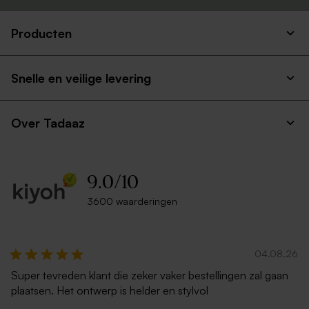
Producten
Envelop met puntklep in
Lichtblauwe envelop met
gerecycleerd papier
puntklep
Snelle en veilige levering
Over Tadaaz
9.0
/
10
3600 waarderingen
Lichtroze envelop met
Ecru zelfklevende envelop
puntklep
rechte klep
04.08.26
Super tevreden klant die zeker vaker bestellingen zal gaan
plaatsen. Het ontwerp is helder en stylvol