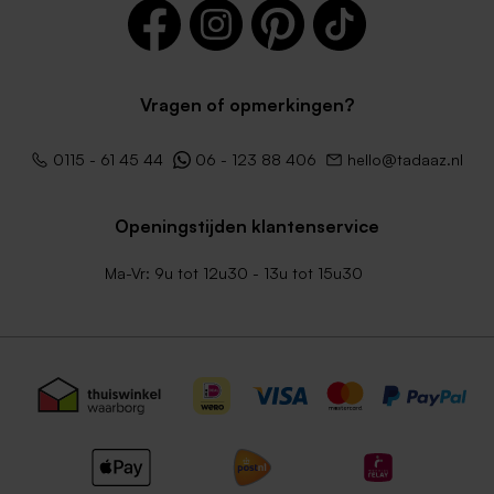
Vragen of opmerkingen?
Donkergroene envelop
Crèmekleurige enveloppe
geboortekaartjes
met puntklep
0115 - 61 45 44
06 - 123 88 406
hello@tadaaz.nl
Openingstijden klantenservice
Ma-Vr: 9u tot 12u30 - 13u tot 15u30
Lila envelop
Envelop metallic goud met
puntklep