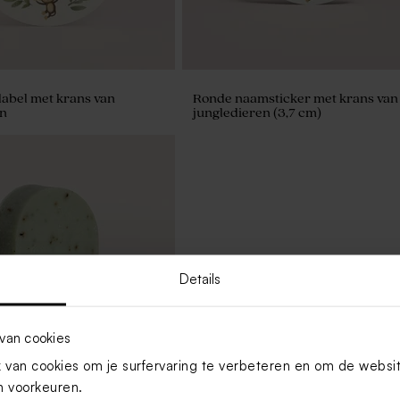
abel met krans van
Ronde naamsticker met krans van
en
jungledieren (3,7 cm)
Details
van cookies
van cookies om je surfervaring te verbeteren en om de websi
 voorkeuren.