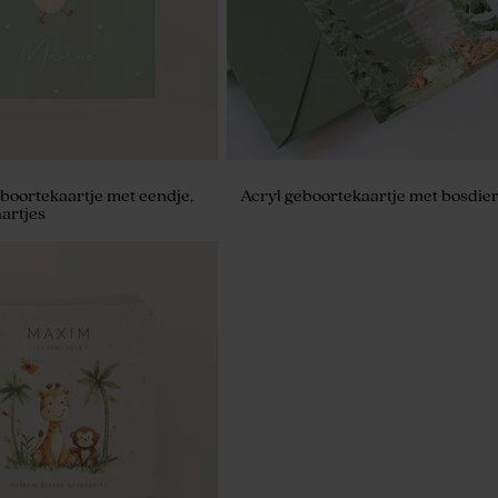
boortekaartje met eendje,
Acryl geboortekaartje met bosdier
hartjes
geboortetraktatie met
badbom - lichtgroen