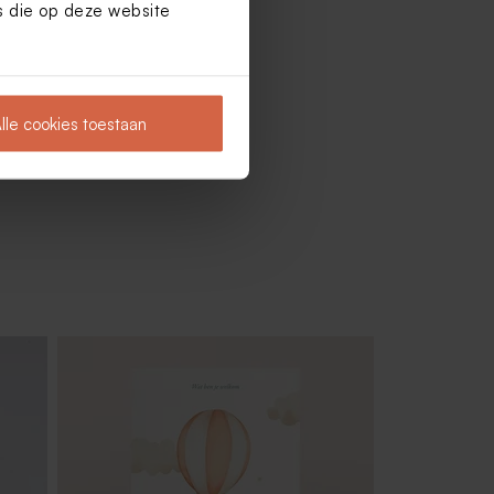
es die op deze website
lle cookies toestaan
r (±
Artisanale lolly groene en witte
strepen