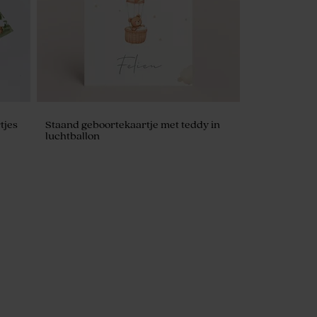
tjes
Staand geboortekaartje met teddy in
luchtballon