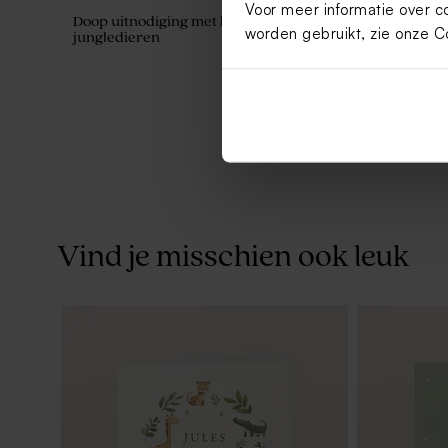
Voor meer informatie over c
Doop uitnodiging met krans van
Origineel z
worden gebruikt, zie onze
C
jungledieren
Vind je misschien ook leuk
Traktatieset groen met 27 traktaties
De Bock do
eucalyptus 