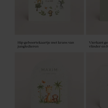
Hip geboortekaartje met krans van
Vierkant ge
jungledieren
vlinder en 
De Bock amandelbonen eucalyptus 1kg
Set van 12 
(± 295 stuks)
badzout en 