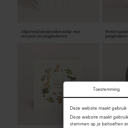
Afgerond doopsuikerzakje met
Rond naaml
strepen en jungledieren
jungledier
Toestemming
Deze website maakt gebruik 
Deze website maakt gebruik 
stemmen op je behoeften en