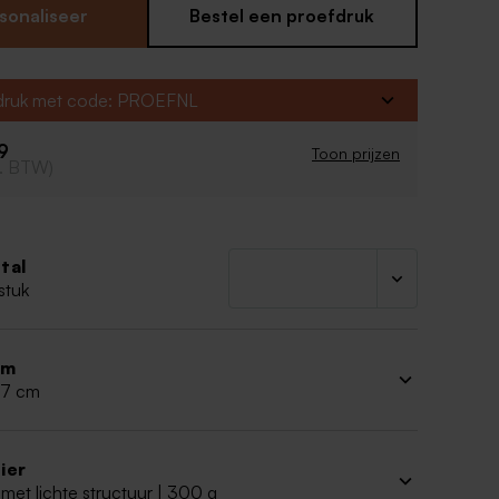
sonaliseer
Bestel een proefdruk
 vorm
art
fdruk met code: PROEFNL
79
Toon prijzen
cl. BTW)
tal
stuk
rm
 17 cm
ier
met lichte structuur | 300 g