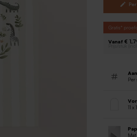
Per
Originele
Enkele ka
Gratis* proe
€ 1,
Vanaf
Prijs/stuk (in
Aan
Per 
Vo
11 x
Pap
Mat 