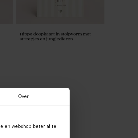
Hippe doopkaart in stolpvorm met
streepjes en jungledieren
Over
te en webshop beter af te