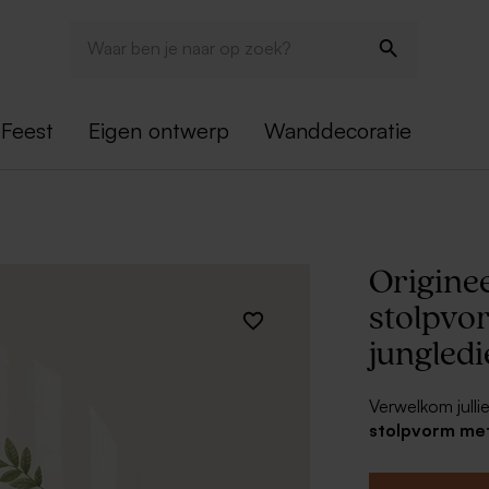
Feest
Eigen ontwerp
Wanddecoratie
Originee
stolpvo
jungled
Verwelkom jullie
stolpvorm met
helemaal aan n
en originele ge