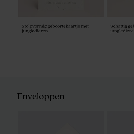
Stolpvormig geboortekaartje met
Schattig ge
jungledieren
junglediere
Enveloppen