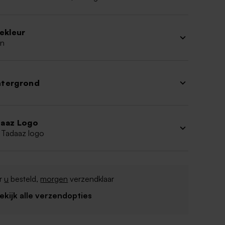
iekleur
n
htergrond
aaz Logo
 Tadaaz logo
r
u
besteld,
morgen
verzendklaar
Bekijk alle verzendopties