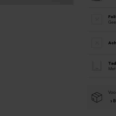
Fol
Gee
Ac
Tad
Met
Voo
› 