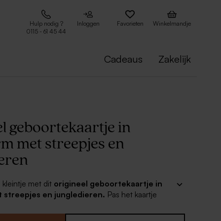
Hulp nodig ?
Inloggen
Favorieten
Winkelmandje
0115 - 61 45 44
Cadeaus
Zakelijk
l geboortekaartje in
rm met streepjes en
ieren
 kleintje met dit
origineel geboortekaartje in
 streepjes en jungledieren.
Pas het kaartje
aar wens en combineer met een mooie enveloppe
boorte traktaties voor een perfect geheel.