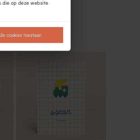
es die op deze website
lle cookies toestaan
De Bock suikerbonen ice blue 1kg (±
240 stuks)