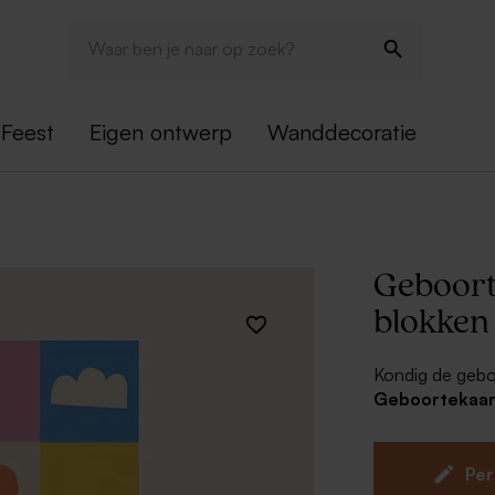
Feest
Eigen ontwerp
Wanddecoratie
Geboort
blokken
Kondig de geboo
Geboortekaart
een unieke manie
vrienden. Comb
geheel te maken
Per