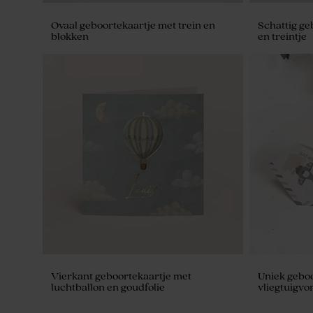
Ovaal geboortekaartje met trein en
Schattig ge
blokken
en treintje
De Bock suikerbonen blauw mat 1kg (±
Marbré blauw
240 stuks)
stuks)
Vierkant geboortekaartje met
Uniek geboo
luchtballon en goudfolie
vliegtuigv