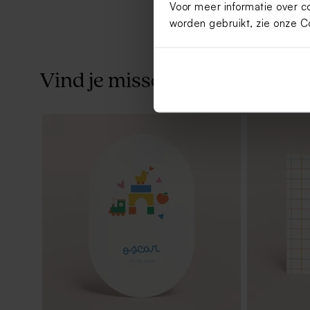
Voor meer informatie over c
worden gebruikt, zie onze
C
Vind je misschien ook leuk
Artisanale lolly met regenboogkleuren
Gekleurde r
stuks)