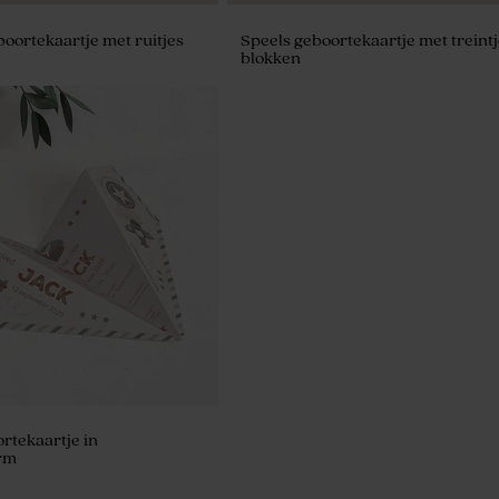
boortekaartje met ruitjes
Speels geboortekaartje met treintj
blokken
e lentilles 1 kg (± 1120
rtekaartje in
orm