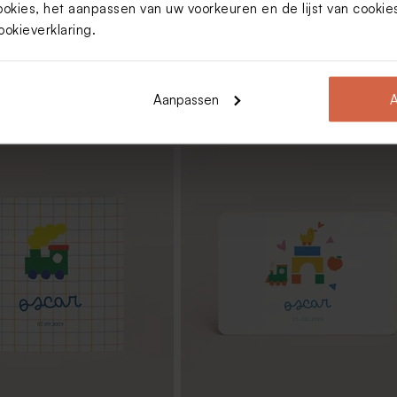
ookies, het aanpassen van uw voorkeuren en de lijst van cooki
ookieverklaring
.
Aanpassen
A
onde snoepjes 1kg (± 625
Bellenblaas blauw