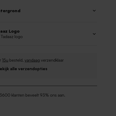
htergrond
aaz Logo
 Tadaaz logo
r
15u
besteld,
vandaag
verzendklaar
Bekijk alle verzendopties
3600 klanten beveelt 93% ons aan.