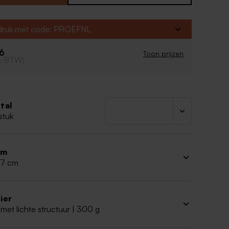
art
ign
fdruk met code: PROEFNL
56
Toon prijzen
cl. BTW)
tal
stuk
rm
 17 cm
ier
met lichte structuur | 300 g