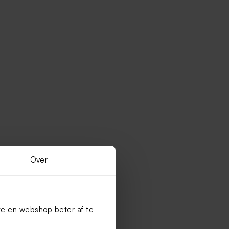
Over
te en webshop beter af te