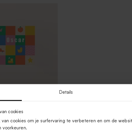
Details
aartje voor kraamfeest met
uurtjes en naam
van cookies
van cookies om je surfervaring te verbeteren en om de websi
Toon meer
 voorkeuren.