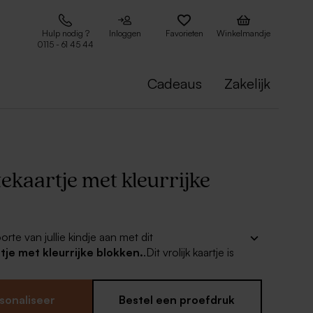
Hulp nodig ?
Inloggen
Favorieten
Winkelmandje
0115 - 61 45 44
Cadeaus
Zakelijk
ekaartje met kleurrijke
rte van jullie kindje aan met dit
je met kleurrijke blokken.
.Dit vrolijk kaartje is
r om jullie kleintje voor te stellen aan familie en
ineer met bijpassen doopsuiker artikelen om één
 van jullie geboorte aankondiging.
sonaliseer
Bestel een proefdruk