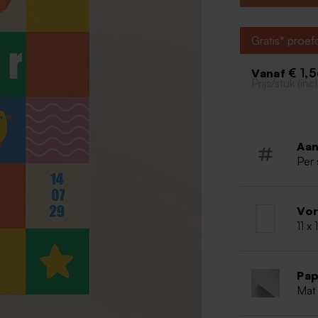
Enkele ka
Uniek des
Gratis* proe
€ 1,
Vanaf
Prijs/stuk (in
Aan
Per 
Vo
11 x
Pap
Mat 