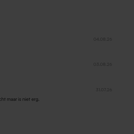
04.08.26
03.08.26
31.07.26
ht maar is niet erg.