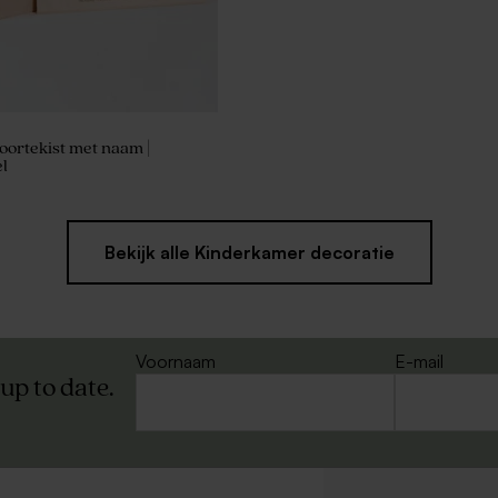
ortekist met naam |
l
Bekijk alle Kinderkamer decoratie
Voornaam
E-mail
 up to date.