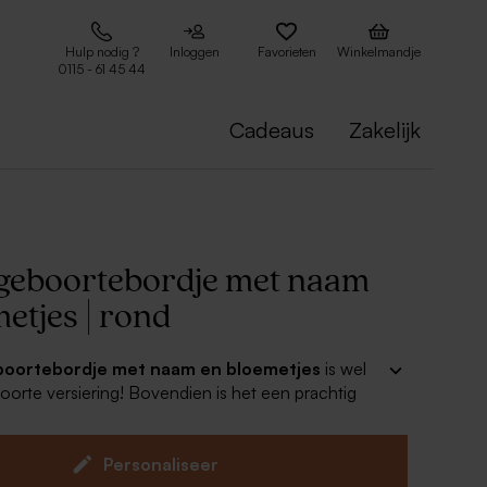
Hulp nodig ?
Inloggen
Favorieten
Winkelmandje
0115 - 61 45 44
Cadeaus
Zakelijk
geboortebordje met naam
etjes | rond
boortebordje met naam en bloemetjes
is wel
oorte versiering! Bovendien is het een prachtig
e geboorte van jullie kleine wonder.
et geboortebordje met de naam van jullie kindje en
. De bloemetjes zijn een mooie touch aan dit
Personaliseer