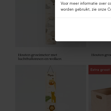
Voor meer informatie over c
worden gebruikt, zie onze
C
Houten groeimeter met
Houten groe
luchtballonnen en wolken
Extra groot