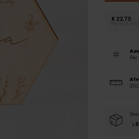
bijzondere aan
Unieke z
€ 22,75
20 cm br
Prijs/stuk (in
Naam en q
Aan
Per 
Afm
20,
Voor
› 