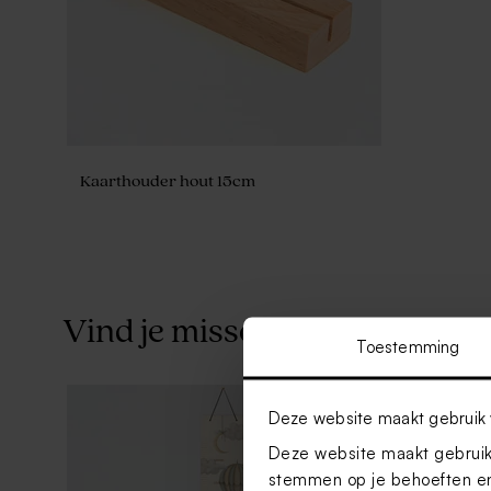
Kaarthouder hout 15cm
Vind je misschien ook leuk
Toestemming
Deze website maakt gebruik 
Deze website maakt gebruik 
stemmen op je behoeften en