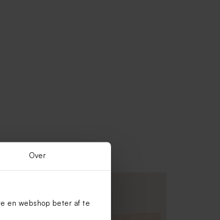
Over
te en webshop beter af te