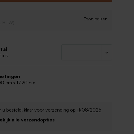
denken!
eshoekige vorm
eed
Toon prijzen
cl. BTW)
uote worden in het hout gelaserd
tal
stuk
etingen
00 cm x 17,20 cm
 u besteld, klaar voor verzending op
11/08/2026
Bekijk alle verzendopties