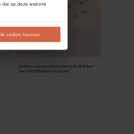
es die op deze website
lle cookies toestaan
Houten memorybox met schuifdeksel
met luchtballon en naam