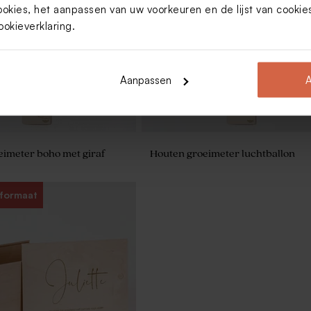
ookies, het aanpassen van uw voorkeuren en de lijst van cooki
ookieverklaring
.
Aanpassen
A
imeter boho met giraf
Houten groeimeter luchtballon
 formaat