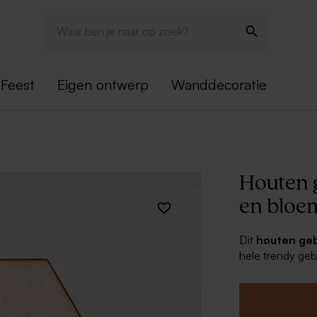
Feest
Eigen ontwerp
Wanddecoratie
Houten 
en bloem
Dit
houten ge
hele trendy geb
aandenken aan d
Personaliseer h
een leuke quote