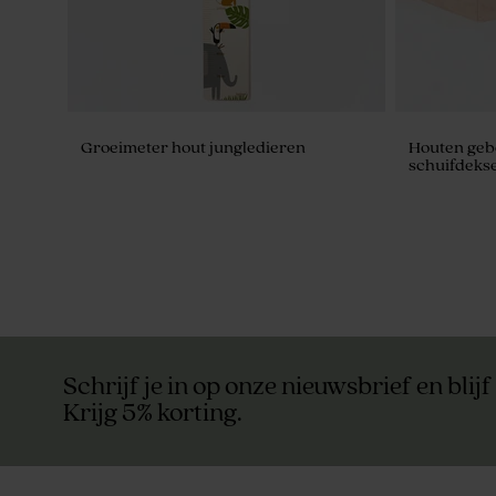
Groeimeter hout jungledieren
Houten gebo
schuifdekse
Schrijf je in op onze nieuwsbrief en blijf
Krijg 5% korting.