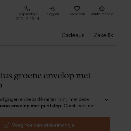
Hulp nodig ?
Inloggen
Favorieten
Winkelmandje
0115 - 61 45 44
Cadeaus
Zakelijk
tus groene envelop met
p
odigingen en bedankkaartjes in stijl met deze
oene envelop met puntklep.
Combineer met
tiket of een leuke sluitzegel voor een compleet
Voeg toe aan winkelmandje