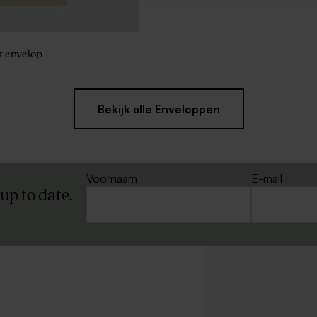
t envelop
Bekijk alle Enveloppen
Voornaam
E-mail
 up to date.