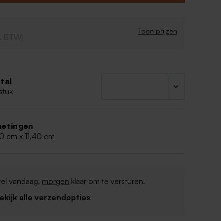
Toon prijzen
cl. BTW)
tal
stuk
etingen
20 cm x 11,40 cm
tel vandaag,
morgen
klaar om te versturen.
Bekijk alle verzendopties