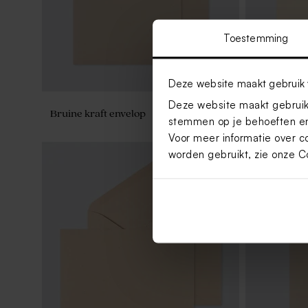
Toestemming
Deze website maakt gebruik 
Deze website maakt gebruik 
Bruine kraft envelop
Crèmekleur
stemmen op je behoeften en
puntklep
Voor meer informatie over c
worden gebruikt, zie onze
C