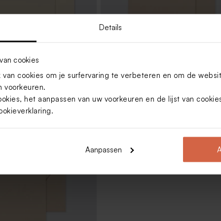
Details
van cookies
van cookies om je surfervaring te verbeteren en om de websi
ige enveloppe met
Kraft envelop
 voorkeuren.
ookies, het aanpassen van uw voorkeuren en de lijst van cooki
ookieverklaring
.
Aanpassen
A