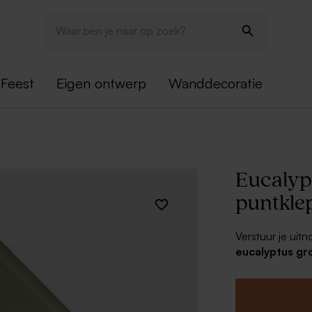
Feest
Eigen ontwerp
Wanddecoratie
Eucalyp
puntkle
Verstuur je uitn
eucalyptus gr
een mooi adrese
geheel.