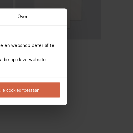
Over
te en webshop beter af te
Kleine envelop ecru
es die op deze website
lle cookies toestaan