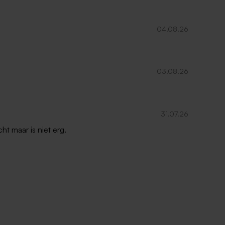
04.08.26
03.08.26
31.07.26
ht maar is niet erg.