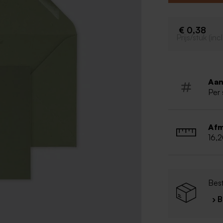
€ 0,38
Prijs/stuk (in
Aan
Per 
Afm
16,
Bes
› 