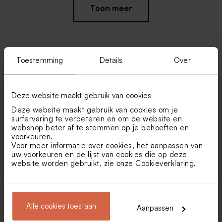
Toon meer
Toestemming
Details
Over
Vind je misschien ook leuk
Sluitzegel kerst met rendier
Sluitzegel met kerstboom
Deze website maakt gebruik van cookies
Nieuw
en sterren
(3,7 cm)
Deze website maakt gebruik van cookies om je
surfervaring te verbeteren en om de website en
webshop beter af te stemmen op je behoeften en
voorkeuren.
Voor meer informatie over cookies, het aanpassen van
uw voorkeuren en de lijst van cookies die op deze
website worden gebruikt, zie onze
Cookieverklaring
.
Crèmekleurige enveloppe
Grote envelop met puntklep
Alle cookies toestaan
met puntklep
in gerecycleerd papier
Aanpassen