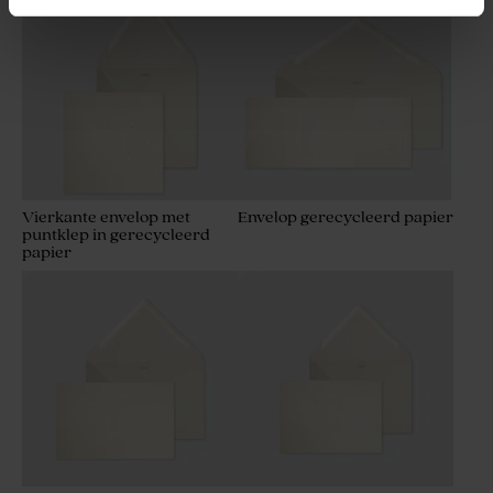
Vierkante envelop met
Envelop gerecycleerd papier
puntklep in gerecycleerd
papier