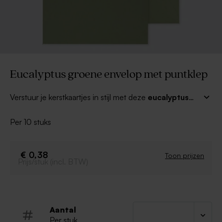
Eucalyptus groene envelop met puntklep
Verstuur je kerstkaartjes in stijl met deze
eucalyptus
groene envelop met puntklep
. Combineer met een
mooi adresetiket of een leuke sluitzegel voor een
Per 10 stuks
compleet geheel.
€ 0,38
Toon prijzen
Prijs/stuk (incl. BTW)
Aantal
Per stuk