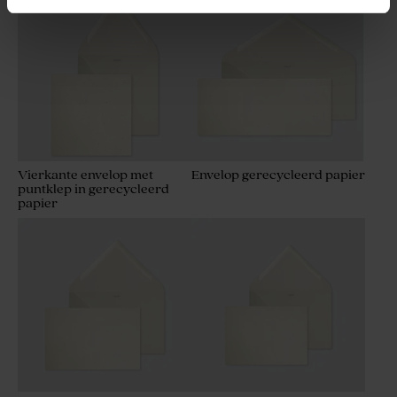
Vierkante envelop met
Envelop gerecycleerd papier
puntklep in gerecycleerd
papier