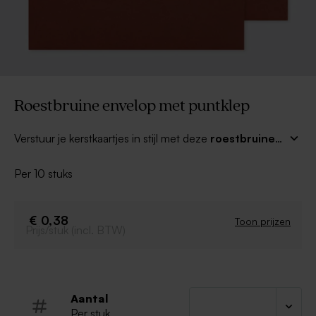
Roestbruine envelop met puntklep
Verstuur je kerstkaartjes in stijl met deze
roestbruine
envelop met puntklep
. Combineer met een mooi
adresetiket of een leuke sluitzegel voor een compleet
Per 10 stuks
geheel.
€ 0,38
Toon prijzen
Prijs/stuk (incl. BTW)
Aantal
Per stuk