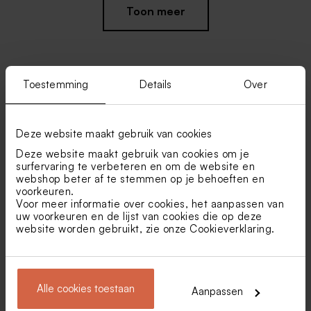
Toon meer
Toestemming
Details
Over
Vind je misschien ook leuk
Sluitsticker kerstkaart
Sluitzegel kerst met rendier
Deze website maakt gebruik van cookies
Nieuw
Holiday Wishes (3,7 cm)
en sterren
Deze website maakt gebruik van cookies om je
surfervaring te verbeteren en om de website en
webshop beter af te stemmen op je behoeften en
voorkeuren.
Voor meer informatie over cookies, het aanpassen van
uw voorkeuren en de lijst van cookies die op deze
website worden gebruikt, zie onze
Cookieverklaring
.
Crèmekleurige enveloppe
Grote envelop met puntklep
Alle cookies toestaan
met puntklep
in gerecycleerd papier
Aanpassen