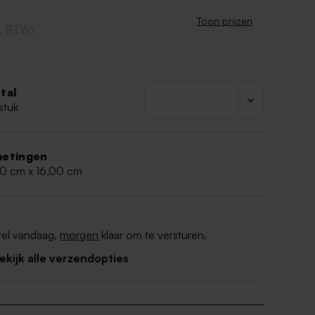
Toon prijzen
cl. BTW)
tal
stuk
etingen
00 cm x 16,00 cm
tel vandaag,
morgen
klaar om te versturen.
Bekijk alle verzendopties