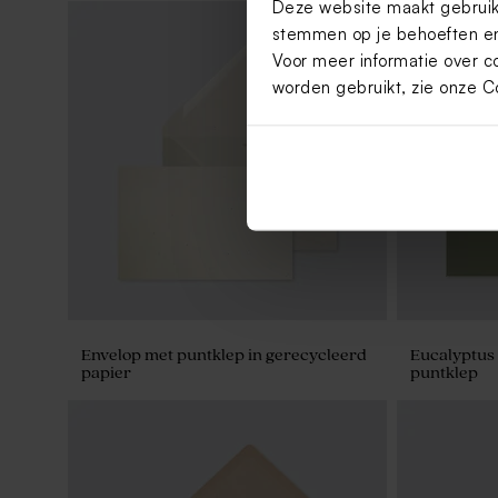
Deze website maakt gebruik 
stemmen op je behoeften en
Voor meer informatie over c
worden gebruikt, zie onze
C
Originele pochette trouwuitnodiging
groen met fotolabel
Envelop met puntklep in gerecycleerd
Eucalyptus
papier
puntklep