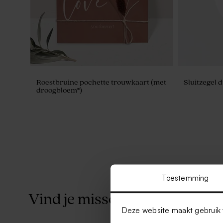
Roestbruine pochette trouwkaart (met
Sluitzegel d
droogbloem*)
Toestemming
Vind je misschien ook leuk
Deze website maakt gebruik 