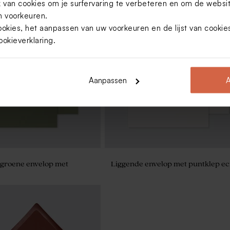
van cookies om je surfervaring te verbeteren en om de websi
 voorkeuren.
ookies, het aanpassen van uw voorkeuren en de lijst van cooki
ookieverklaring
.
Aanpassen
A
 groene envelop met
Liggende envelop met puntklep e