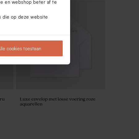
te en webshop beter af te
es die op deze website
lle cookies toestaan
cru
Luxe envelop met losse voering roze
aquarellen