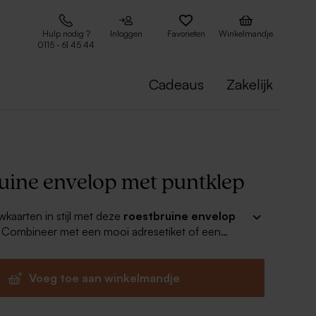
Hulp nodig ?
Inloggen
Favorieten
Winkelmandje
0115 - 61 45 44
Cadeaus
Zakelijk
uine envelop met puntklep
wkaarten in stijl met deze
roestbruine envelop
. Combineer met een mooi adresetiket of een
l voor een compleet geheel.
Voeg toe aan winkelmandje