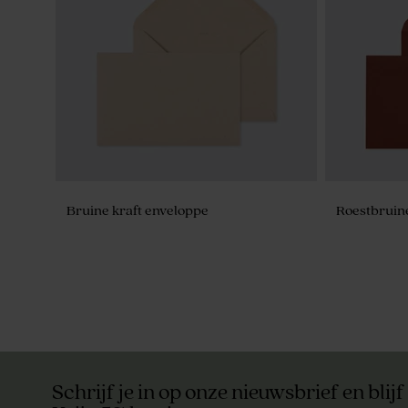
Bruine kraft enveloppe
Roestbruin
Schrijf je in op onze nieuwsbrief en blijf