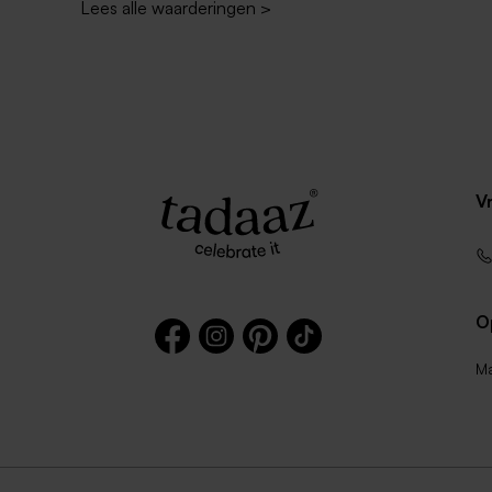
Lees alle waarderingen
>
V
O
Ma