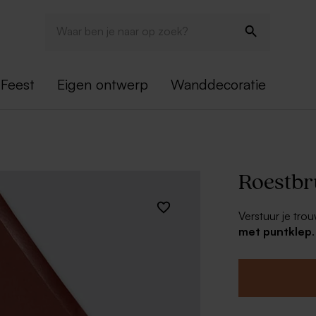
Feest
Eigen ontwerp
Wanddecoratie
Roestbr
Verstuur je trou
met puntklep
leuke sluitzege