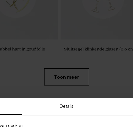
ubbel hart in goudfolie
Sluitzegel klinkende glazen (3,5 c
Toon meer
Details
van cookies