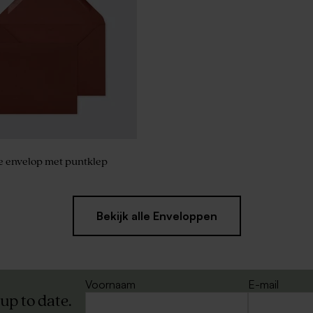
e envelop met puntklep
Bekijk alle Enveloppen
Voornaam
E-mail
 up to date.