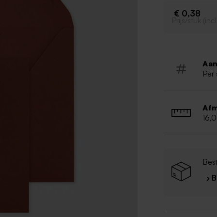
€ 0,38
Prijs/stuk (in
Aan
Per 
Afm
16,
Bes
› 