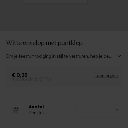
Witte envelop met puntklep
Om je feestuitnodiging in stijl te versturen, heb je de
juiste verpakking nodig. Deze mooie witte envelop,
past perfect bij onze bladwijzerkaartjes. Je kan er de
adressen met de hand op noteren of een adresetiket
€ 0,28
Toon prijzen
Prijs/stuk (incl. BTW)
met een motiefje gebruiken.
Aantal
Per stuk