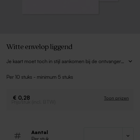
Witte envelop liggend
Je kaart moet toch in stijl aankomen bij de ontvanger?
Een mooie witte envelop in kwaliteitspapier past bij elke
kaart. Om wat extra kleur te geven aan deze envelop,
Per 10 stuks - minimum 5 stuks
kan je een sluitzegel of adresetiket kiezen dat past bij je
kaart.
€ 0,28
Toon prijzen
Prijs/stuk (incl. BTW)
Aantal
Per stuk