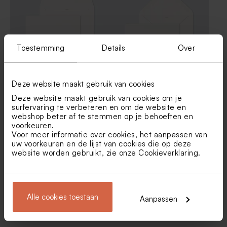
Toestemming
Details
Over
Ecru zelfklevende envelop
Liggende envelop met
Deze website maakt gebruik van cookies
rechte klep
puntklep ecru
Deze website maakt gebruik van cookies om je
surfervaring te verbeteren en om de website en
webshop beter af te stemmen op je behoeften en
voorkeuren.
Voor meer informatie over cookies, het aanpassen van
uw voorkeuren en de lijst van cookies die op deze
website worden gebruikt, zie onze
Cookieverklaring
.
Alle cookies toestaan
Aanpassen
Warm rode envelop
Zwarte envelop met
puntklep