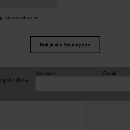
 groene envelop met
Bekijk alle Enveloppen
Voornaam
E-mail
 up to date.