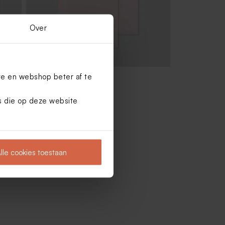
Over
te en webshop beter af te
Zachtroze envelop
es die op deze website
lle cookies toestaan