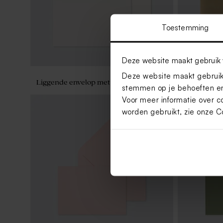
Toestemming
Deze website maakt gebruik 
Deze website maakt gebruik 
Liggende envelop met puntklep ecru
Rechthoekig
stemmen op je behoeften en
Voor meer informatie over c
worden gebruikt, zie onze
C