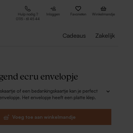
Hulp nodig ?
Inloggen
Favorieten
Winkelmandje
0115 - 61 45 44
Cadeaus
Zakelijk
ggend ecru envelopje
skaartje of een bedankingskaartje kan je perfect
 envelopje. Het envelopje heeft een platte klep.
Voeg toe aan winkelmandje