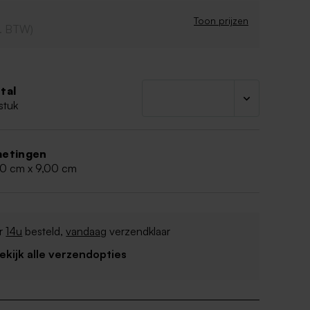
Toon prijzen
cl. BTW)
tal
stuk
etingen
00 cm x 9,00 cm
r
14u
besteld,
vandaag
verzendklaar
Bekijk alle verzendopties