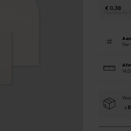
€ 0,38
Prijs/stuk (in
Aan
Per 
Afm
14,
Voo
› 