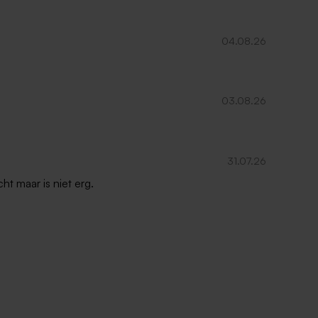
04.08.26
03.08.26
31.07.26
ht maar is niet erg.