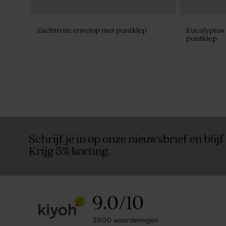
Zachtroze envelop met puntklep
Eucalyptus
puntklep
Schrijf je in op onze nieuwsbrief en blijf
Krijg 5% korting.
9.0
/
10
3600 waarderingen