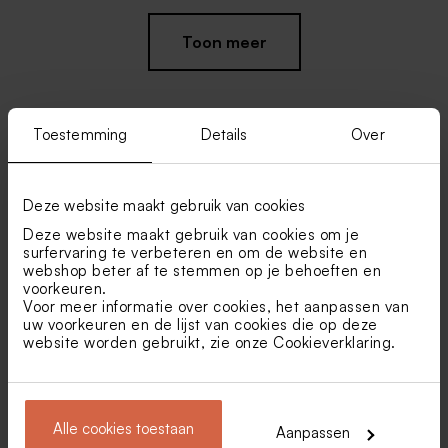
Toon meer
Toestemming
Details
Over
Vind je misschien ook leuk
Deze website maakt gebruik van cookies
Originele sluitsticker met
Sluitsticker kerstkaart
Nieuw
nieuwjaarswensen
Holiday Wishes (3,7 cm)
Deze website maakt gebruik van cookies om je
surfervaring te verbeteren en om de website en
webshop beter af te stemmen op je behoeften en
voorkeuren.
Voor meer informatie over cookies, het aanpassen van
uw voorkeuren en de lijst van cookies die op deze
website worden gebruikt, zie onze
Cookieverklaring
.
Alle cookies toestaan
Crèmekleurige enveloppe
Grote envelop met puntklep
Aanpassen
met puntklep
in gerecycleerd papier