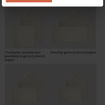
Sluitzegel met kerstboom
Sluitzegel kerst met rendier
(3,7 cm)
en sterren
Vierkante envelop met
Envelop gerecycleerd papier
puntklep in gerecycleerd
papier