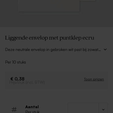
Liggende envelop met puntklep ecru
Deze neutrale envelop in gebroken wit past bij zowat
elke liggende kaart. De lange puntklep biedt voldoende
ruimte voor het noteren van je adresgegevens.
Per 10 stuks
Combineer deze envelop met een sluitzegel of
adresetiket voor een extra leuk effect.
€ 0,38
Toon prijzen
Prijs/stuk (incl. BTW)
Aantal
Per stuk