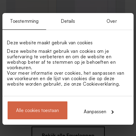
Toestemming
Details
Over
Liggende envelop met
Luxe envelop met losse
puntklep ecru
voering roze aquarellen
Deze website maakt gebruik van cookies
Deze website maakt gebruik van cookies om je
surfervaring te verbeteren en om de website en
webshop beter af te stemmen op je behoeften en
voorkeuren.
Voor meer informatie over cookies, het aanpassen van
uw voorkeuren en de lijst van cookies die op deze
website worden gebruikt, zie onze
Cookieverklaring
.
Bruine kraft enveloppe
Roestbruine envelop met
Alle cookies toestaan
Aanpassen
puntklep
Bekijk alle Enveloppen