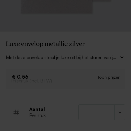
Luxe envelop metallic zilver
Met deze envelop straal je luxe uit bij het sturen van je
kaart. De envelop is gemaakt in zilverkleurig, glanzend
papier en heeft een sierlijke puntklep.
€ 0,56
Toon prijzen
Prijs/stuk (incl. BTW)
Aantal
Per stuk