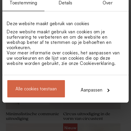
Toestemming
Details
Over
Deze website maakt gebruik van cookies
Deze website maakt gebruik van cookies om je
surfervaring te verbeteren en om de website en
Origineel communiekaartje
Stijlvolle communiekaart
webshop beter af te stemmen op je behoeften en
voetbal met goudfolie
met naam en symbool in
voorkeuren.
goudfolie
Stijlvolle naamsticker (3,7
Placemat voetbal en foto
cm)
Voor meer informatie over cookies, het aanpassen van
Nieuw
uw voorkeuren en de lijst van cookies die op deze
website worden gebruikt, zie onze
Cookieverklaring
.
Alle cookies toestaan
Aanpassen
Minimalistische communie
Circus uitnodiging in de
uitnodiging
vorm van circustent
Bellenblaas sticker met
Stoere menukaart voetbal
naam
met foto
Nieuw