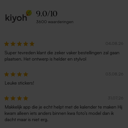
9.0
/
10
3600 waarderingen
Envelop in ecru met
Zilveren enveloppe met
puntklep
puntklep metallic
04.08.26
Super tevreden klant die zeker vaker bestellingen zal gaan
plaatsen. Het ontwerp is helder en stylvol
03.08.26
Leuke stickers!
Witte zelfklevende
Ecru zelfklevende envelop
enveloppe met rechte klep
rechte klep
31.07.26
Makkelijk app die je echt helpt met de kalender te maken Hij
kwam alleen iets anders binnen kwa foto’s model dan ik
dacht maar is niet erg.