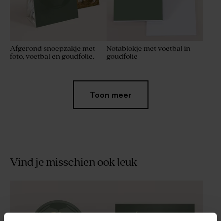
Afgerond snoepzakje met
Notablokje met voetbal in
foto, voetbal en goudfolie.
goudfolie
Toon meer
Vind je misschien ook leuk
Chipswikkel met naam, foto
Rond naamlabel voetbal met
en voetbal
goudfolie