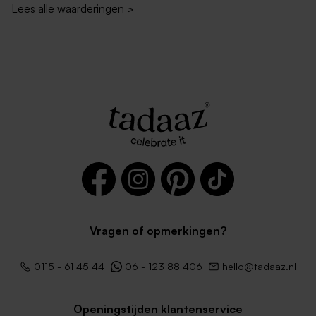
Lees alle waarderingen
>
Rode envelop
Lange envelop gerecycleerd
papier
Vragen of opmerkingen?
Donkerblauwe envelop lang
Lange zachtroze envelop
met puntklep
0115 - 61 45 44
06 - 123 88 406
hello@tadaaz.nl
Openingstijden klantenservice