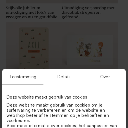
Stijlvolle jubileum
Uitnodiging verjaardag met
uitnodiging met foto's van
discobal, strepen en
vroeger en nu en goudfolie
golfrand
Toestemming
Details
Over
Hippe uitnodiging
Uitnodiging 1ste verjaardag
verjaardag met voertuigen
met goudfolie en bosdiertjes
Deze website maakt gebruik van cookies
Deze website maakt gebruik van cookies om je
Bekijk alle Uitnodigingen
surfervaring te verbeteren en om de website en
webshop beter af te stemmen op je behoeften en
voorkeuren.
Voor meer informatie over cookies, het aanpassen van