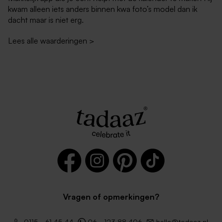
kwam alleen iets anders binnen kwa foto’s model dan ik
dacht maar is niet erg.
Lees alle waarderingen
>
Donkerblauwe envelop met
Zachtroze envelop met
puntklep
puntklep
Vragen of opmerkingen?
Zwarte envelop
Lichtblauwe envelop met
0115 - 61 45 44
06 - 123 88 406
hello@tadaaz.nl