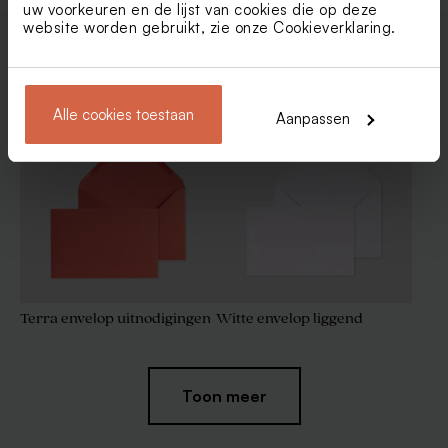
uw voorkeuren en de lijst van cookies die op deze
website worden gebruikt, zie onze
Cookieverklaring
.
Enveloppen
Alle cookies toestaan
Aanpassen
Terra envelop uitnodigingen
Witte envelop liggend
Toon meer