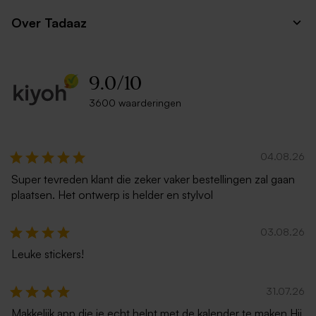
Over Tadaaz
9.0
/
10
3600 waarderingen
Rode envelop met puntklep
Ecru zelfklevende envelop
rechte klep
04.08.26
Super tevreden klant die zeker vaker bestellingen zal gaan
plaatsen. Het ontwerp is helder en stylvol
03.08.26
Leuke stickers!
Witte zelfklevende
Luxe metallic zilveren
31.07.26
enveloppe met rechte klep
envelop
Makkelijk app die je echt helpt met de kalender te maken Hij