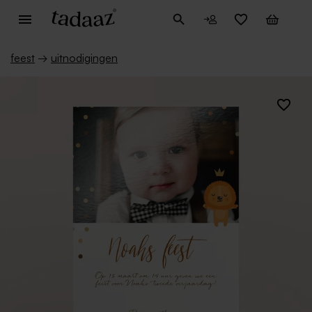
feest
→
uitnodigingen