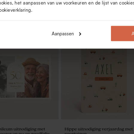
ookies, het aanpassen van uw voorkeuren en de lijst van cooki
ookieverklaring
.
Aanpassen
A
 blauw
Tetra zakje kaki
ubileum uitnodiging met
Hippe uitnodiging verjaardag met
roeger en nu en goudfolie
voertuigen