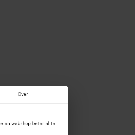
Over
te en webshop beter af te