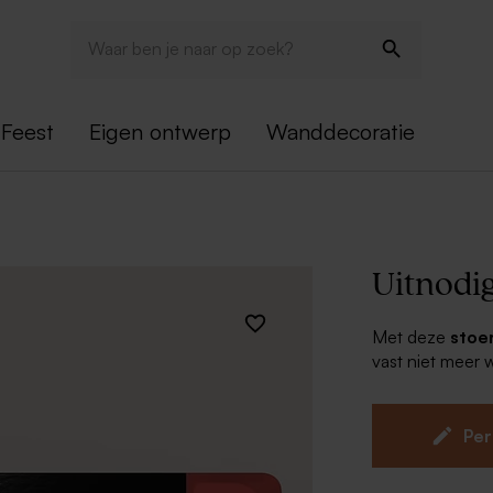
Feest
Eigen ontwerp
Wanddecoratie
Uitnodi
Met deze
stoe
vast niet meer 
naam van de ja
bedankkaartjes. 
thema. Zo wint 
Per
Hip desig