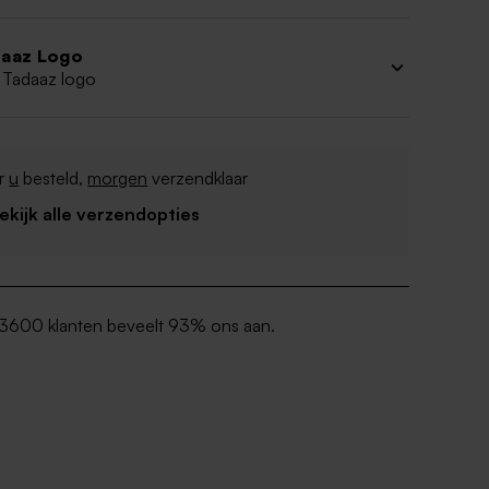
aaz Logo
 Tadaaz logo
r
u
besteld,
morgen
verzendklaar
Bekijk alle verzendopties
3600 klanten beveelt 93% ons aan.