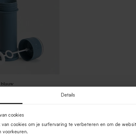
s blauw
Details
Toon meer
van cookies
van cookies om je surfervaring te verbeteren en om de websi
 voorkeuren.