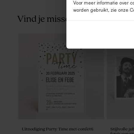
Voor meer informatie over c
worden gebruikt, zie onze
C
Vind je misschien ook leuk
De Bock sugar choops eucalyptus
Tetra zakje
750gr (± 195 stuks)
Uitnodiging Party Time met confetti
Stijlvolle j
foto's van v