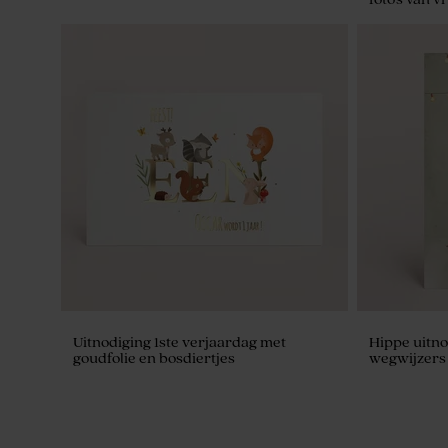
Ambachtelijke lolly wit met blauwe
Ambachtelij
strepen
spikkeltjes
Uitnodiging 1ste verjaardag met
Hippe uitno
goudfolie en bosdiertjes
wegwijzers