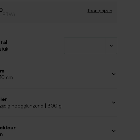
 vorm
60
Toon prijzen
cl. BTW)
tal
stuk
rm
 10 cm
ier
zijdig hoogglanzend | 300 g
iekleur
n