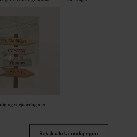
ke lolly blauw met gouden
diging verjaardag met
Bekijk alle Uitnodigingen