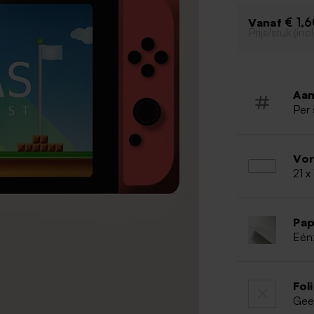
Originele
€ 1,
Vanaf
Prijs/stuk (in
Aan
Per 
Vo
21 x
Pap
Eén
Fol
Gee