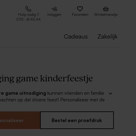
Hulp nodig ?
Inloggen
Favorieten
Winkelmandje
0115 - 61 45 44
Cadeaus
Zakelijk
ging game kinderfeestje
re game uitnodiging
kunnen vrienden en familie
wachten op dat stoere feest! Personaliseer met de
rige en match met bijpassende bedankjes en
Je kan het hele feest aankleden in dit originele
iedereen!
sonaliseer
Bestel een proefdruk
n