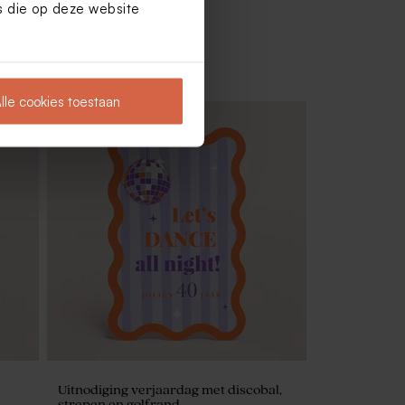
es die op deze website
lle cookies toestaan
Zeepjes met naam | blauw
Uitnodiging verjaardag met discobal,
strepen en golfrand