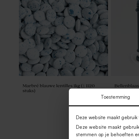
Marbré blauwe lentilles 1kg (± 1120
Bellenblaa
stuks)
Toestemming
Deze website maakt gebruik 
Deze website maakt gebruik 
stemmen op je behoeften en