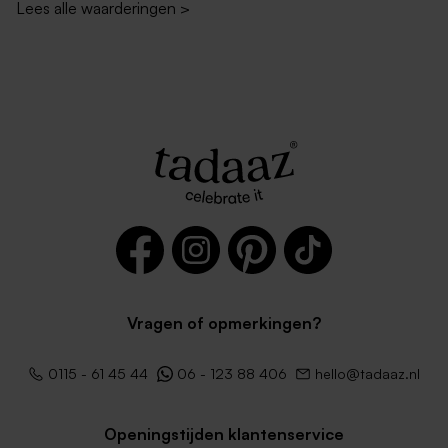
Lees alle waarderingen
>
Rode envelop met puntklep
Luxe metallic zilveren
envelop
Vragen of opmerkingen?
Zachtroze envelop met
Donkerblauwe envelop met
0115 - 61 45 44
06 - 123 88 406
hello@tadaaz.nl
puntklep
puntklep
Openingstijden klantenservice