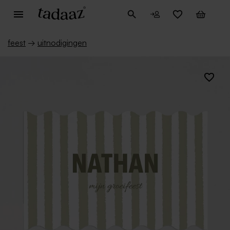
feest
→
uitnodigingen