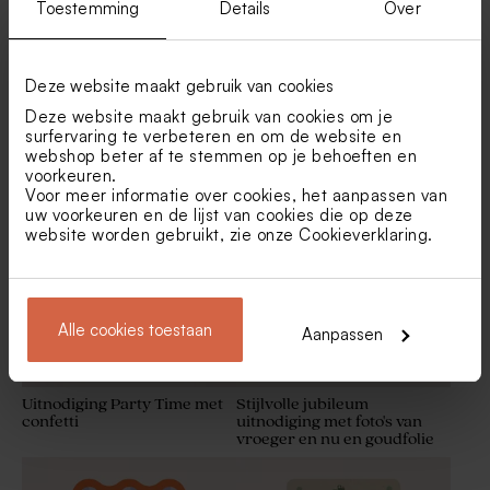
Toestemming
Details
Over
Deze website maakt gebruik van cookies
Deze website maakt gebruik van cookies om je
Feestuitnodiging met
Verhuiskaart mini
surfervaring te verbeteren en om de website en
strepen, foto en
verhuisdoosje
webshop beter af te stemmen op je behoeften en
scheurstrookje
Glazen potjes met groen
Green Cloud zeepjes - Thé
badzout
Chai
voorkeuren.
Voor meer informatie over cookies, het aanpassen van
uw voorkeuren en de lijst van cookies die op deze
website worden gebruikt, zie onze
Cookieverklaring
.
Alle cookies toestaan
Aanpassen
Uitnodiging Party Time met
Stijlvolle jubileum
confetti
uitnodiging met foto's van
Droogbloemen | Lagurus ice
Zakje wafelstof groen
vroeger en nu en goudfolie
green