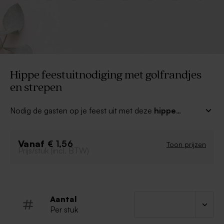
Hippe feestuitnodiging met golfrandjes
en strepen
Nodig de gasten op je feest uit met deze
hippe
feestuitnodiging met golfrandjes en strepen.
Kies je favoriete kleuren voor de strepen en de tekst en
Vanaf
maak het kaartje helemaal eigen. Combineer met
€ 1,56
Toon prijzen
Prijs/stuk (incl. BTW)
bijpassende traktaties en decoratie voor een prachtig
totaalplaatje.
Aantal
Per stuk