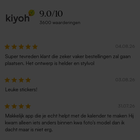
9.0
/
10
3600 waarderingen
Crèmekleurige enveloppe
Lichtroze envelop met
met puntklep
puntklep
04.08.26
Super tevreden klant die zeker vaker bestellingen zal gaan
plaatsen. Het ontwerp is helder en stylvol
03.08.26
Leuke stickers!
Witte zelfklevende
Ecru zelfklevende envelop
31.07.26
enveloppe met rechte klep
rechte klep
Makkelijk app die je echt helpt met de kalender te maken Hij
kwam alleen iets anders binnen kwa foto’s model dan ik
dacht maar is niet erg.