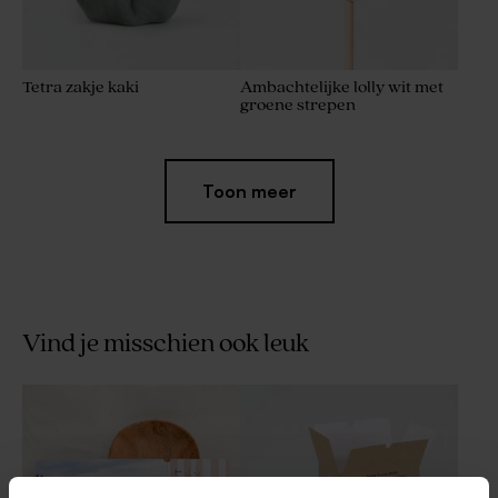
Tetra zakje kaki
Ambachtelijke lolly wit met
groene strepen
Toon meer
Vind je misschien ook leuk
Dragees marmer groen De
Origineel zeepje in
Bock 1kg (± 240 stuks)
stolpvorm - Sage