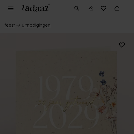
feest
→
uitnodigingen