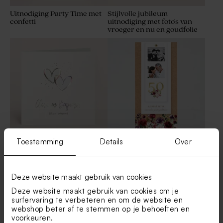
Uitnodiging Party Time met
Stijlvolle jubileum
confetti
uitnodiging met foto's van
vroeger en nu en goudfolie
Toestemming
Details
Over
Uitnodiging 25 jaar
Uitnodiging met fotostrip,
getrouwd met hartjes en
goudfolie en bloemen op
folie
kraft papier
Deze website maakt gebruik van cookies
Deze website maakt gebruik van cookies om je
Bekijk alle Uitnodigingen
surfervaring te verbeteren en om de website en
webshop beter af te stemmen op je behoeften en
voorkeuren.