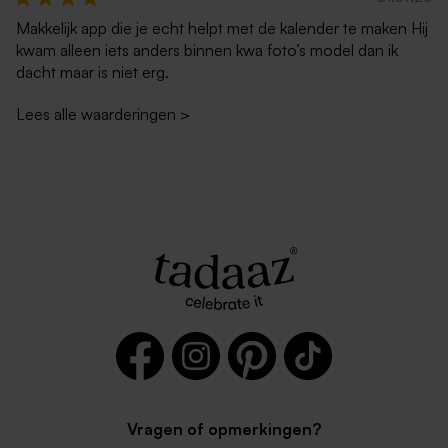
met puntklep
enveloppe met rechte klep
Makkelijk app die je echt helpt met de kalender te maken Hij
kwam alleen iets anders binnen kwa foto’s model dan ik
dacht maar is niet erg.
Lees alle waarderingen
>
Vierkante envelop met
Vierkante zachtroze envelop
puntklep in gerecycleerd
met puntklep
papier
Vragen of opmerkingen?