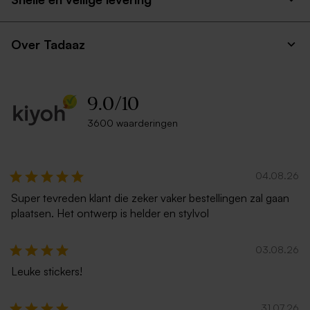
Over Tadaaz
9.0
/
10
3600 waarderingen
Luxe vierkante envelop ecru
Grote vierkante kraft
enveloppe
04.08.26
Super tevreden klant die zeker vaker bestellingen zal gaan
plaatsen. Het ontwerp is helder en stylvol
03.08.26
Leuke stickers!
Vierkante zwarte enveloppe
Vierkante metallic zilveren
31.07.26