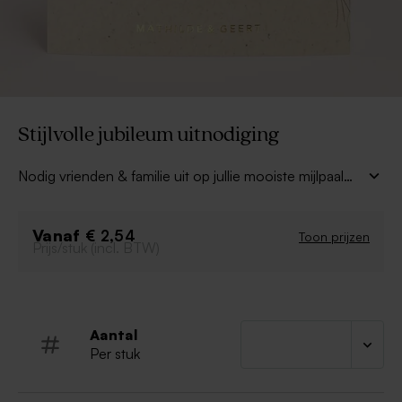
Stijlvolle jubileum uitnodiging
Nodig vrienden & familie uit op jullie mooiste mijlpaal
met deze
originele jubileum uitnodiging met
jaartallen
. Personaliseer met de juiste jaartallen van
Vanaf
jullie huwelijk & nu en verstuur aan alle gasten waarmee
€ 2,54
Toon prijzen
Prijs/stuk (incl. BTW)
jullie het willen vieren. Proficiat!
Aantal
Per stuk