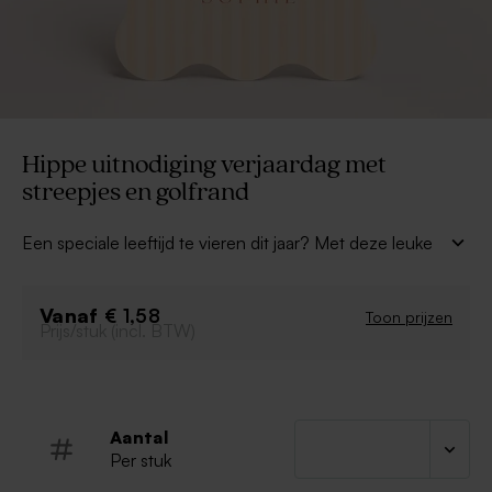
Hippe uitnodiging verjaardag met
streepjes en golfrand
Een speciale leeftijd te vieren dit jaar? Met deze leuke
uitnodiging met streepjes en originele vorm
kan
het feestje alvast niet meer stuk. Personaliseer met de
Vanaf
naam en de leeftijd van de jarige en alle belangrijke
€ 1,58
Toon prijzen
Prijs/stuk (incl. BTW)
details voor een topfeestje.
Originele vorm
Hip ontwerp
Aantal
Per stuk