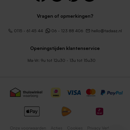
Vragen of opmerkingen?
Zachtroze envelop met
Zwarte envelop
0115 - 61 45 44
06 - 123 88 406
hello@tadaaz.nl
puntklep
Openingstijden klantenservice
Ma-Vr: 9u tot 12u30 - 13u tot 15u30
Lichtblauwe envelop met
Bruine kraft enveloppe
puntklep
Onze voorwaarden
Acties
Cookies
Privacy Verklaring