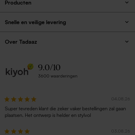
Producten
Witte envelop liggend
Crèmekleurige enveloppe
met puntklep
Snelle en veilige levering
Over Tadaaz
9.0
/
10
3600 waarderingen
Lichtroze envelop met
Rode envelop met puntklep
puntklep
04.08.26
Super tevreden klant die zeker vaker bestellingen zal gaan
plaatsen. Het ontwerp is helder en stylvol
03.08.26