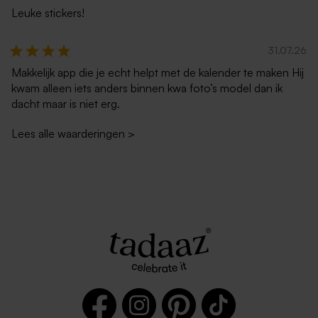
Leuke stickers!
Witte zelfklevende
Ecru zelfklevende envelop
31.07.26
enveloppe met rechte klep
rechte klep
Makkelijk app die je echt helpt met de kalender te maken Hij
kwam alleen iets anders binnen kwa foto’s model dan ik
dacht maar is niet erg.
Lees alle waarderingen
>
Luxe metallic zilveren
Donkerblauwe envelop met
envelop
puntklep