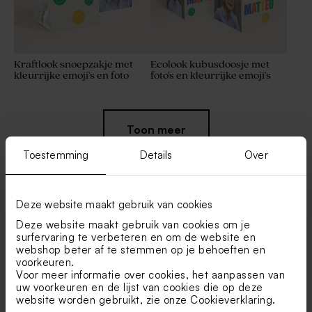
Kraftlook snoepzakje met
Ecolook kubusdoosje met
kleurrijke emoji's en foto
foto's en kleurrijke emoji's
Nieuw
Toon meer
Toestemming
Details
Over
Deze website maakt gebruik van cookies
Vind je misschien ook leuk
Deze website maakt gebruik van cookies om je
surfervaring te verbeteren en om de website en
webshop beter af te stemmen op je behoeften en
Kleurrijke magneet met
Gepersonaliseerd notablokje
Nieuw
Nieuw
voorkeuren.
naam, foto en emoji
met naam en smileys
Voor meer informatie over cookies, het aanpassen van
uw voorkeuren en de lijst van cookies die op deze
website worden gebruikt, zie onze
Cookieverklaring
.