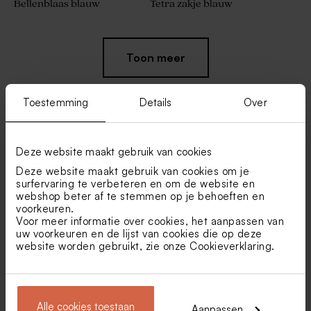
Bellenblaas blauw
Tetra zakje blauw
Toon meer
Toestemming
Details
Over
Vind je misschien ook leuk
Deze website maakt gebruik van cookies
Deze website maakt gebruik van cookies om je
Zeepjes met naam | blauw
Ambachtelijke lolly wit met
surfervaring te verbeteren en om de website en
blauwe strepen
webshop beter af te stemmen op je behoeften en
voorkeuren.
Voor meer informatie over cookies, het aanpassen van
uw voorkeuren en de lijst van cookies die op deze
website worden gebruikt, zie onze
Cookieverklaring
.
Alle cookies toestaan
Aanpassen