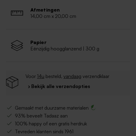
Afmetingen
14,00 cm x 20,00 cm
Papier
Eénzijdig hoogglanzend | 300 g
Voor
14u
besteld,
vandaag
verzendklaar
› Bekijk alle verzendopties
Gemaakt met duurzame materialen
93% beveelt Tadaaz aan
100% happy of een gratis herdruk
Tevreden klanten sinds 1961