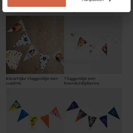
Vlaggenlijn met eigen foto's
Vlaggenlijn met silhouet
en tekst
meisje en foto's
Ambachtelijke lolly blauw
Stoffen traktatiezakje blauw
met gouden spikkeltjes
Kleurrijke vlaggenlijn met
Vlaggenlijn met
confetti
boerderdijdieren
Glazen potjes met deksel in
Artisanale lolly met
frosted blue
regenboogkleuren