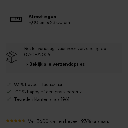
Tekst en afbeelding gedrukt op de buitenzijde
van de sokken.
Wasvoorschrift: wassen op 40°, geen
Afmetingen
bleekmiddel gebruiken, mag niet in de droger,
9,00 cm x 23,00 cm
niet strijken.
Bestel vandaag, klaar voor verzending op
07/08/2026
› Bekijk alle verzendopties
93% beveelt Tadaaz aan
100% happy of een gratis herdruk
Tevreden klanten sinds 1961
Van 3600 klanten beveelt 93% ons aan.