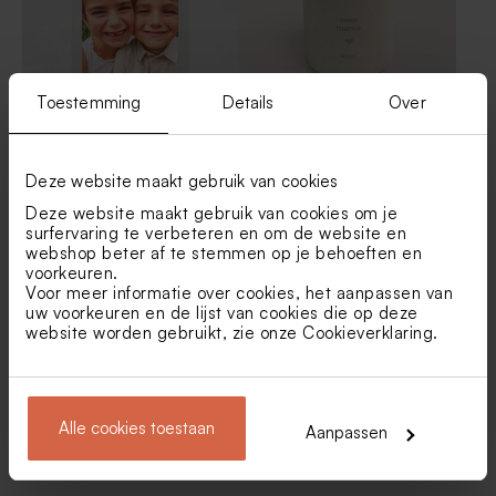
Toestemming
Details
Over
Acryl bord met foto en tekst
Keramieken geurkaars met
Dad
gepersonaliseerde
gravering
Deze website maakt gebruik van cookies
Deze website maakt gebruik van cookies om je
surfervaring te verbeteren en om de website en
webshop beter af te stemmen op je behoeften en
voorkeuren.
Voor meer informatie over cookies, het aanpassen van
uw voorkeuren en de lijst van cookies die op deze
website worden gebruikt, zie onze
Cookieverklaring
.
Glazen stolpje met
Glazen stolpje met
Alle cookies toestaan
Aanpassen
droogbloemen en eigen tekst
persoonlijke boodschap
- S