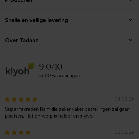
Beige teddy pennenzak met
Glazen stolpje met eigen
geborduurde naam
tekst
Snelle en veilige levering
Over Tadaaz
9.0
/
10
3600 waarderingen
Droogbloemboeketje in
Houten memory box |
vaasje met persoonlijke
klapdeksel
boodschap op houten label
04.08.26
Super tevreden klant die zeker vaker bestellingen zal gaan
plaatsen. Het ontwerp is helder en stylvol
03.08.26