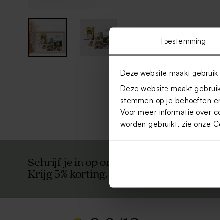
Toestemming
Deze website maakt gebruik 
Deze website maakt gebruik 
stemmen op je behoeften en
Voor meer informatie over c
worden gebruikt, zie onze
C
Schrijf je in op onze nieuwsbrief en blijf
Krijg 5% korting.