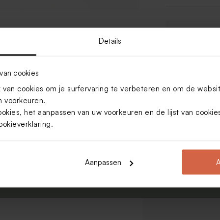
Bes
Details
› 
van cookies
van cookies om je surfervaring te verbeteren en om de websi
Van 
 voorkeuren.
ookies, het aanpassen van uw voorkeuren en de lijst van cooki
ookieverklaring
.
Voornaam
E-mail
 up to date.
Aanpassen
A