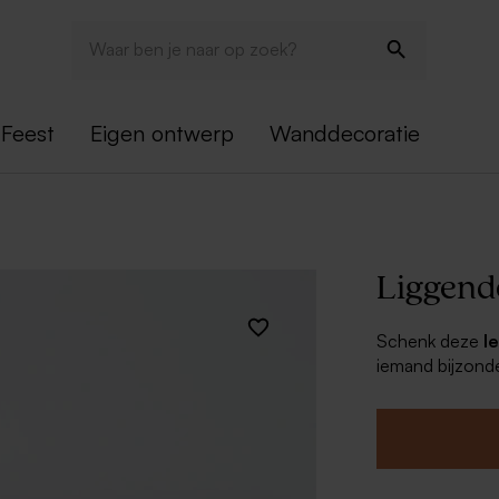
Feest
Eigen ontwerp
Wanddecoratie
Liggend
Schenk deze
l
iemand bijzond
herinnering in 
apart aangekoc
Combineer met 
deze zijn afzond
stevig en kwalit