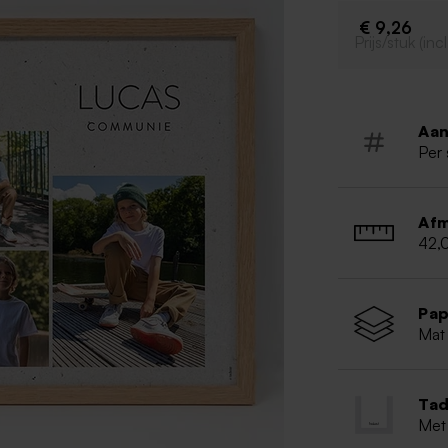
Afmeting poste
€ 9,26
Prijs/stuk (in
Aan
Per 
Afm
42,
Pap
Mat 
Tad
Met