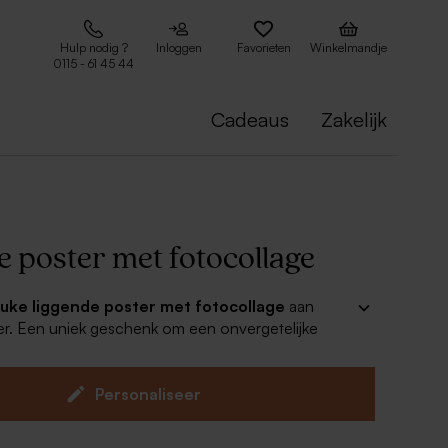
Hulp nodig ?
Inloggen
Favorieten
Winkelmandje
0115 - 61 45 44
Cadeaus
Zakelijk
e poster met fotocollage
euke liggende poster met fotocollage
aan
er. Een uniek geschenk om een onvergetelijke
te kaderen! Een frame is niet inbegrepen maar kan
ht worden op de website.
één van onze leuke frames voor een tof geheel,
Personaliseer
erlijk te verkrijgen. De poster wordt gedrukt op
atief materiaal en met veel zorg ingepakt.