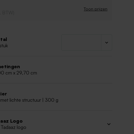
r: 42 x 29,7 cm
Toon prijzen
cl. BTW)
tal
stuk
etingen
00 cm x 29,70 cm
ier
met lichte structuur | 300 g
aaz Logo
 Tadaaz logo