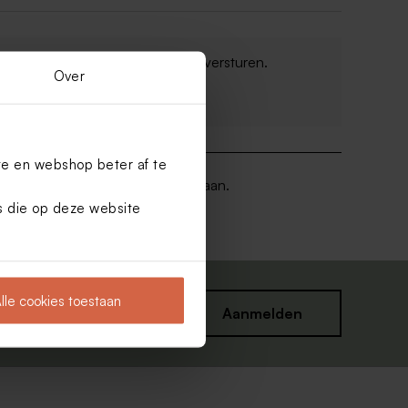
tel vandaag,
morgen
klaar om te versturen.
Over
Bekijk alle verzendopties
te en webshop beter af te
3600 klanten beveelt 93% ons aan.
es die op deze website
lle cookies toestaan
Aanmelden