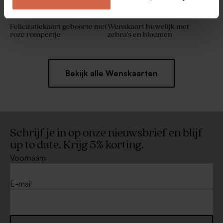
Felicitatiekaart geboorte met
Wenskaart huwelijk met
roze rompertje
zebra's en bloemen
Bekijk alle Wenskaarten
Schrijf je in op onze nieuwsbrief en blijf
up to date. Krijg 5% korting.
Voornaam
E-mail