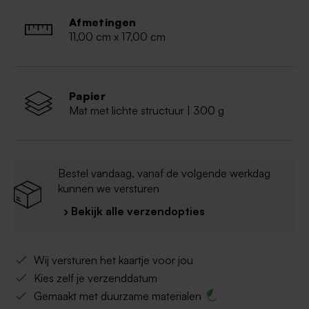
Wordt verstuurd in een Tadaaz envelop
Afmetingen
11,00 cm x 17,00 cm
Papier
Mat met lichte structuur | 300 g
Bestel vandaag, vanaf de volgende werkdag
kunnen we versturen
› Bekijk alle verzendopties
Wij versturen het kaartje voor jou
Kies zelf je verzenddatum
Gemaakt met duurzame materialen