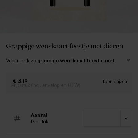
Grappige wenskaart feestje met dieren
Verstuur deze
grappige wenskaart feestje met
dieren
naar het feestbeest. Het zal meteen een smile
op zijn/haar gezicht toveren. Zo wens je iemand op
een leuke en originele manier een spetterende dag
€ 3,19
Toon prijzen
Prijs/stuk (incl. envelop en BTW)
toe!
Je maakt er eenvoudig een persoonlijk wenskaartje van
met je eigen tekst, symbolen en foto’s. Wij versturen je
kaartje naar een door jou gekozen adres op een door
jou gekozen datum.
Aantal
Per stuk
Op de achterzijde komt het adres van de
ontvanger