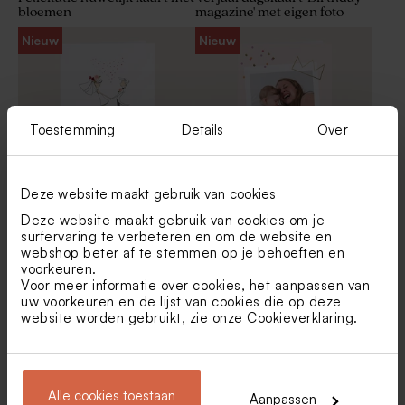
bloemen
magazine' met eigen foto
Nieuw
Nieuw
Toestemming
Details
Over
Deze website maakt gebruik van cookies
Felicitatiekaart huwelijk met
Verjaardagskaart met
Deze website maakt gebruik van cookies om je
dansend trouwpaar
retrofoto en kroontje in
surfervaring te verbeteren en om de website en
goudfolie
webshop beter af te stemmen op je behoeften en
voorkeuren.
Voor meer informatie over cookies, het aanpassen van
uw voorkeuren en de lijst van cookies die op deze
website worden gebruikt, zie onze
Cookieverklaring
.
Alle cookies toestaan
Aanpassen