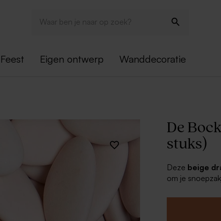
Feest
Eigen ontwerp
Wanddecoratie
De Bock
stuks)
Deze
beige d
om je snoepzakj
combinatie met 
ongetwijfeld in 
Dragees 