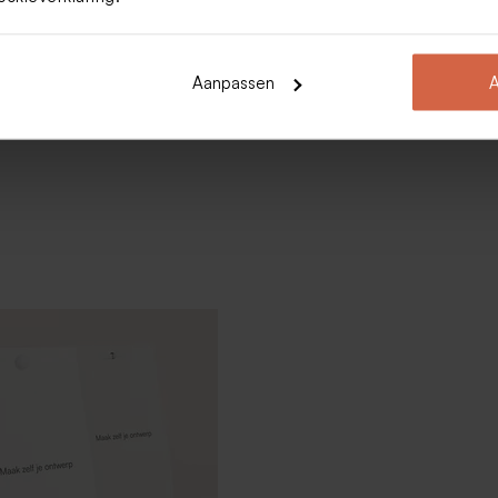
Aanpassen
A
jes roze 1kg (± 190 stuks)