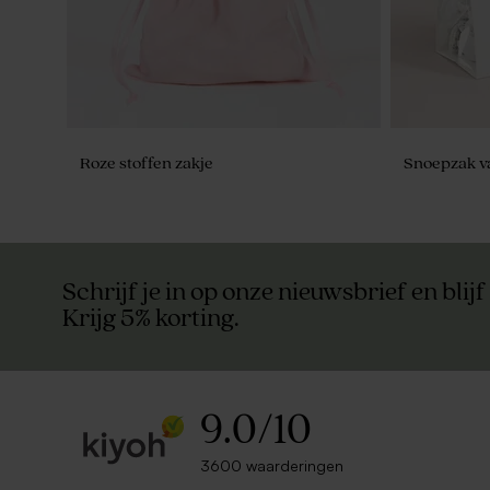
Roze stoffen zakje
Snoepzak v
Schrijf je in op onze nieuwsbrief en blijf
Krijg 5% korting.
9.0
/
10
3600 waarderingen