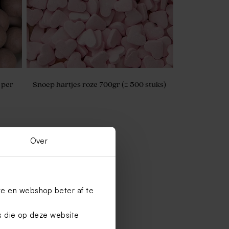
 per
Snoep hartjes roze 700gr (± 500 stuks)
Over
te en webshop beter af te
es die op deze website