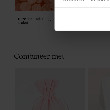
Roze aardbei snoepjes 1kg (± 625
Perzik snoep
stuks)
Combineer met