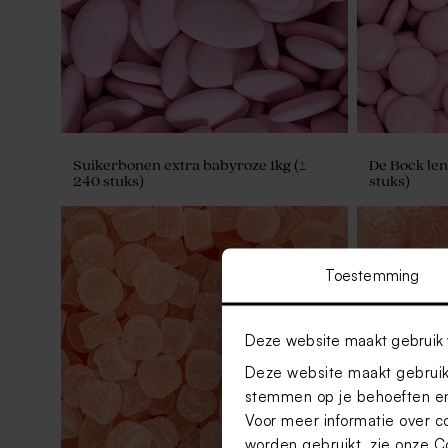
Suikerbonen extra babyroze 1kg (±
De Bock lent
240 stuks)
stuks)
Toestemming
Deze website maakt gebruik 
Deze website maakt gebruik 
stemmen op je behoeften en
Voor meer informatie over c
worden gebruikt, zie onze
C