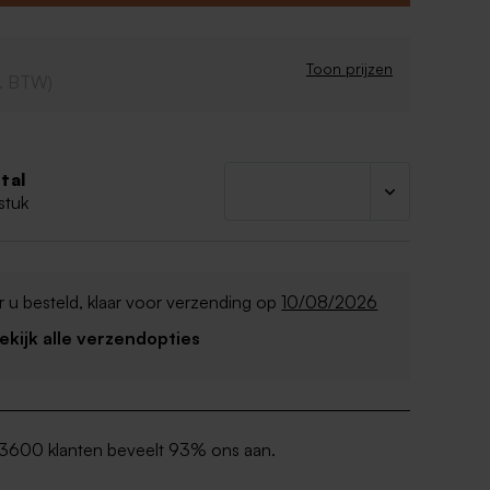
ram verpakt in een doos
Belgische suikerbonen
a, melk en noten
Toon prijzen
cl. BTW)
tal
stuk
 u besteld, klaar voor verzending op
10/08/2026
Bekijk alle verzendopties
3600 klanten beveelt 93% ons aan.