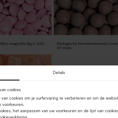
illes magnolia 1kg (± 1120
Biologische bloembommetjes roze
25 stuks
Details
van cookies
van cookies om je surfervaring te verbeteren en om de websi
 voorkeuren.
ookies, het aanpassen van uw voorkeuren en de lijst van cooki
ookieverklaring
.