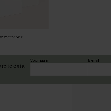
an mat papier
Voornaam
E-mail
 up to date.