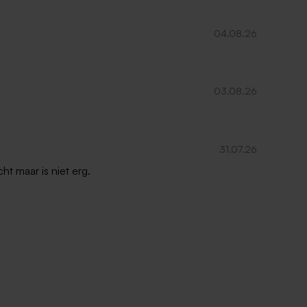
04.08.26
03.08.26
31.07.26
ht maar is niet erg.