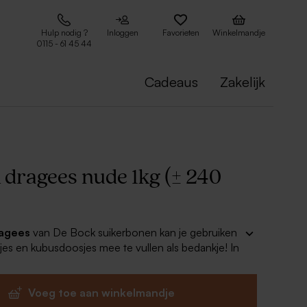
Hulp nodig ?
Inloggen
Favorieten
Winkelmandje
0115 - 61 45 44
Cadeaus
Zakelijk
 dragees nude 1kg (± 240
ragees
van De Bock suikerbonen kan je gebruiken
es en kubusdoosjes mee te vullen als bedankje! In
bijpassende kaartjes zullen deze snoepjes
de smaak vallen!
Voeg toe aan winkelmandje
nude