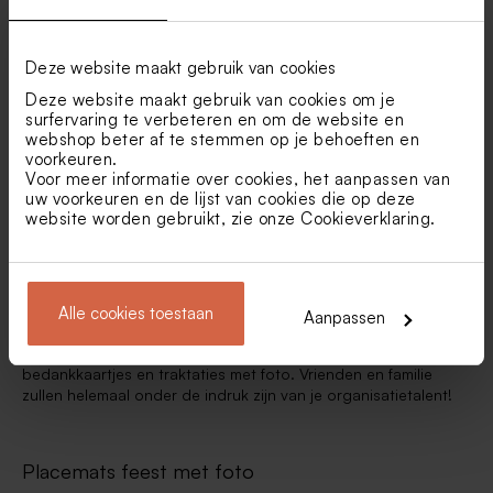
Originele feest versiering: placemats met
foto
Deze website maakt gebruik van cookies
Deze website maakt gebruik van cookies om je
Je geeft een feest! Superleuk. Je wil dat vrienden en familie
surfervaring te verbeteren en om de website en
aan een mooie tafel kunnen plaatsnemen en dat wil zeggen:
webshop beter af te stemmen op je behoeften en
originele tafeldecoratie! En wat is persoonlijker dan
feest
voorkeuren.
versiering
met foto’s?
Voor meer informatie over cookies, het aanpassen van
uw voorkeuren en de lijst van cookies die op deze
Niets persoonlijker dan tafeldecoratie feest met foto. Voeg je
website worden gebruikt, zie onze
Cookieverklaring
.
foto’s toe op menukaarten, placemats, servetringen en
tafelkaartjes. Je tafeldecoratie met foto feest zal iedereen
kunnen bekoren, helemaal klaar om plaats te nemen aan die
prachtige feesttafel!
Alle cookies toestaan
Aanpassen
Je kan verdergaan in dezelfde stijl als je
uitnodigingen
,
bedankkaartjes en traktaties met foto. Vrienden en familie
zullen helemaal onder de indruk zijn van je organisatietalent!
Placemats feest met foto