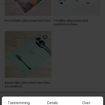
Feestelijke placemat met foto
Vrolijke placemat met
confetti en foto
Kleurrijke placemat met foto
en confetti
Toestemming
Details
Over