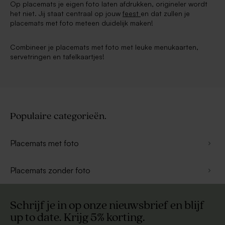
Op placemats je eigen foto laten afdrukken, origineler wordt
het niet. Jij staat centraal op jouw
feest
en dat zullen je
placemats met foto meteen duidelijk maken!
Combineer je placemats met foto met leuke menukaarten,
servetringen en tafelkaartjes!
Populaire categorieën.
Placemats met foto
Placemats zonder foto
Schrijf je in op onze nieuwsbrief en blijf
up to date. Krijg 5% korting.