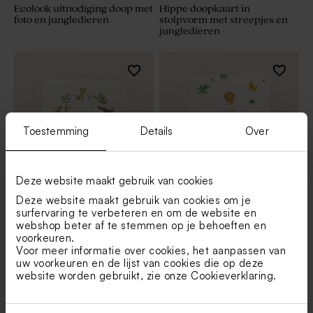
Ecolook uitnodiging doop met
Hippe doopkaart in
foto en jungledieren
stolpvorm met streepjes en
jungledieren
Toestemming
Details
Over
Deze website maakt gebruik van cookies
Deze website maakt gebruik van cookies om je
Doop uitnodiging met krans
Uitnodiging doop met
surfervaring te verbeteren en om de website en
van jungledieren
getekende jungledieren
webshop beter af te stemmen op je behoeften en
voorkeuren.
Voor meer informatie over cookies, het aanpassen van
uw voorkeuren en de lijst van cookies die op deze
website worden gebruikt, zie onze
Cookieverklaring
.