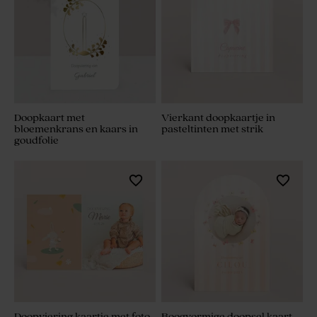
Doopkaart met
Vierkant doopkaartje in
bloemenkrans en kaars in
pasteltinten met strik
goudfolie
Doopviering kaartje met foto
Boogvormige doopsel kaart