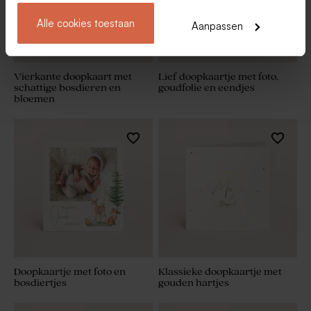
Alle cookies toestaan
Aanpassen
Vierkante doopkaart met
Lief doopkaartje met foto,
schattige bosdieren en
goudfolie en eendjes
bloemen
Doopkaartje met foto en
Klassieke doopkaartje met
bosdiertjes
gouden hartjes