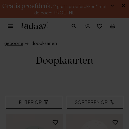
Gratis proefdruk.
2 gratis proefdrukken* met
de code: PROEFNL
geboorte
→
doopkaarten
Doopkaarten
FILTER OP
SORTEREN OP