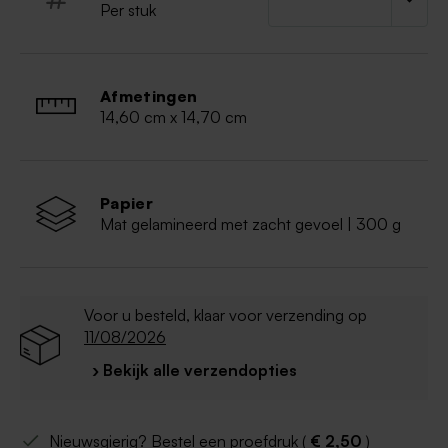
Trendy design
Per stuk
Inclusief touwtje
Deze kaart dien je zelf nog in elkaar te zetten.
Afmetingen
14,60 cm x 14,70 cm
Papier
Mat gelamineerd met zacht gevoel | 300 g
Voor u besteld, klaar voor verzending op
11/08/2026
› Bekijk alle verzendopties
Nieuwsgierig? Bestel een proefdruk (
€ 2,50
)