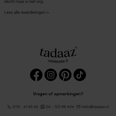
dacht maar is niet erg.
Lees alle waarderingen
>
Vierkante zwarte enveloppe
Witte zelfklevende envelop
met puntklep
rechte klep
Vragen of opmerkingen?
Rode vierkante envelop
Roestbruine envelop met
0115 - 61 45 44
06 - 123 88 406
hello@tadaaz.nl
puntklep