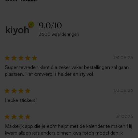
9.0
/
10
3600 waarderingen
Eucalyptus groene envelop
Vierkante enveloppe met
met puntklep
puntklep metallic zilver
04.08.26
Super tevreden klant die zeker vaker bestellingen zal gaan
plaatsen. Het ontwerp is helder en stylvol
03.08.26
Leuke stickers!
Grote vierkante kraft
Grote witte envelop vierkant
31.07.26
enveloppe
Makkelijk app die je echt helpt met de kalender te maken Hij
kwam alleen iets anders binnen kwa foto’s model dan ik