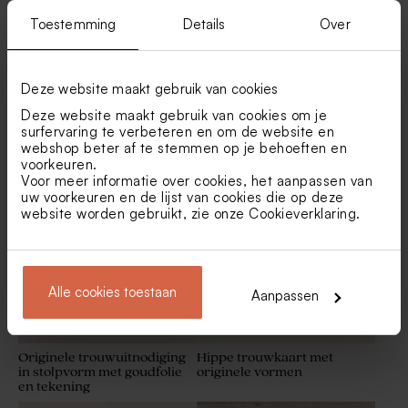
Toestemming
Details
Over
Deze website maakt gebruik van cookies
Deze website maakt gebruik van cookies om je
Romantische trouwkaart
Hippe trouwkaart met
surfervaring te verbeteren en om de website en
met bloemmotief en hartjes |
originele vormen en
webshop beter af te stemmen op je behoeften en
Buromac 106134
goudfolie
Transparante doosjes
Ronde transparante doosjes
voorkeuren.
langwerpig
Nieuw
Voor meer informatie over cookies, het aanpassen van
uw voorkeuren en de lijst van cookies die op deze
website worden gebruikt, zie onze
Cookieverklaring
.
Alle cookies toestaan
Aanpassen
Originele trouwuitnodiging
Hippe trouwkaart met
in stolpvorm met goudfolie
originele vormen
Bellenblaas groen
Kaarsje in glazen potje met
en tekening
kurken deksel