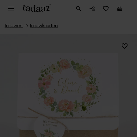
trouwen
→
trouwkaarten