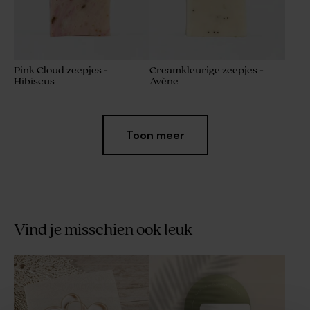
Pink Cloud zeepjes -
Creamkleurige zeepjes -
Hibiscus
Avène
Toon meer
Vind je misschien ook leuk
Set met 27 trouwbedankjes
Set met 27 trouwbedankjes
beige
groen