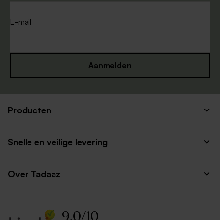
puntklep
puntklep
E-mail
Aanmelden
Producten
Grote witte envelop met
Bruine kraft enveloppe
puntklep
Snelle en veilige levering
Over Tadaaz
9.0
/
10