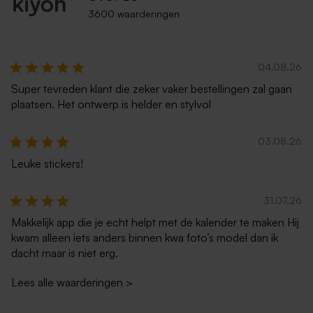
3600 waarderingen
Envelop zachtroze met
Donkerblauwe envelop met
puntklep
puntklep
04.08.26
Super tevreden klant die zeker vaker bestellingen zal gaan
plaatsen. Het ontwerp is helder en stylvol
03.08.26
Leuke stickers!
Envelop ecru
Zwarte envelop met
31.07.26
puntklep
Makkelijk app die je echt helpt met de kalender te maken Hij
kwam alleen iets anders binnen kwa foto’s model dan ik
dacht maar is niet erg.
Lees alle waarderingen
>