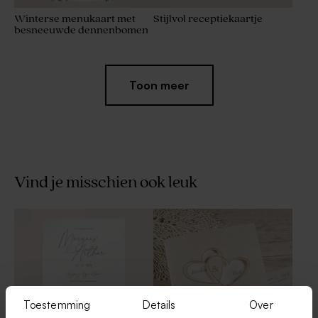
Winterse menukaart met
Stijlvol receptiekaartje
besneeuwde dennenbomen
Toon meer
Vind je misschien ook leuk
Winters RSVP-kaartje met
Ronde sticker met jullie
besneeuwde dennenbomen
namen en datum (3,7 cm)
Toestemming
Details
Over