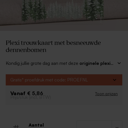
Plexi trouwkaart met besneeuwde
dennenbomen
Kondig jullie grote dag aan met deze
originele plexi
trouwkaart met besneeuwde dennenbomen
. Pas
de kaart helemaal naar wens aan. Kies je favoriete
Gratis* proefdruk met code: PROEFNL
lettertype en maak er een unieke trouwkaart van.
Combineer met bijpassende bedankjes en decoratie
Vanaf
€ 5,86
Toon prijzen
voor een prachtig totaalplaatje.
Prijs/stuk (incl. BTW)
Aantal