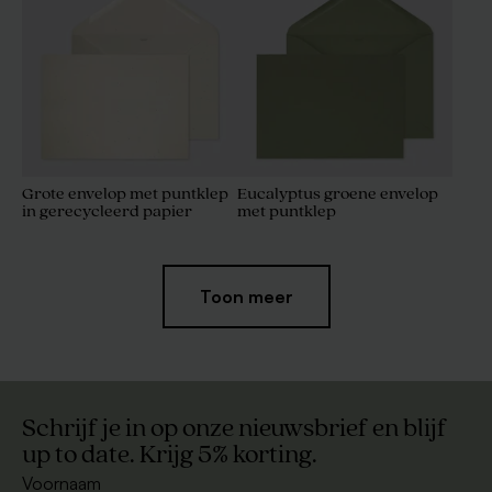
Grote envelop met puntklep
Eucalyptus groene envelop
in gerecycleerd papier
met puntklep
Toon meer
Schrijf je in op onze nieuwsbrief en blijf
up to date. Krijg 5% korting.
Voornaam
Envelop metallic goud met
Roestbruine envelop met