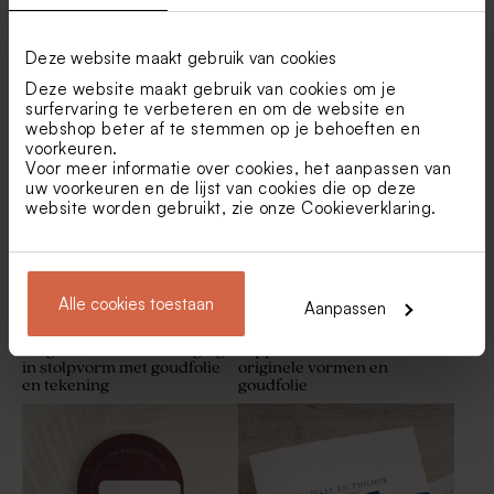
Deze website maakt gebruik van cookies
Winterse trouwkaart met
Romantische trouwkaart
besneeuwde dennenbomen
met bloemmotief en hartjes |
Deze website maakt gebruik van cookies om je
Buromac 106134
Winters ceremonieboekje
Hip bedankkaartje met foto
surfervaring te verbeteren en om de website en
met besneeuwde
webshop beter af te stemmen op je behoeften en
Nieuw
dennenbomen
voorkeuren.
Voor meer informatie over cookies, het aanpassen van
uw voorkeuren en de lijst van cookies die op deze
website worden gebruikt, zie onze
Cookieverklaring
.
Alle cookies toestaan
Aanpassen
Originele trouwuitnodiging
Hippe trouwkaart met
in stolpvorm met goudfolie
originele vormen en
en tekening
goudfolie
Winterse servetring met
Winters naamkaartje met
besneeuwde dennenbomen
besneeuwde dennenbomen