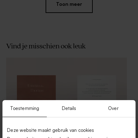
Toon meer
Vind je misschien ook leuk
Winterse menukaart met
Ronde sticker met jullie
besneeuwde dennenbomen
namen en datum (3,7 cm)
Toestemming
Details
Over
Stijlvol, terracotta
Stijlvol receptiekaartje
inlegkaartje
Deze website maakt gebruik van cookies
Winters ceremonieboekje
Hip bedankkaartje met foto
met besneeuwde