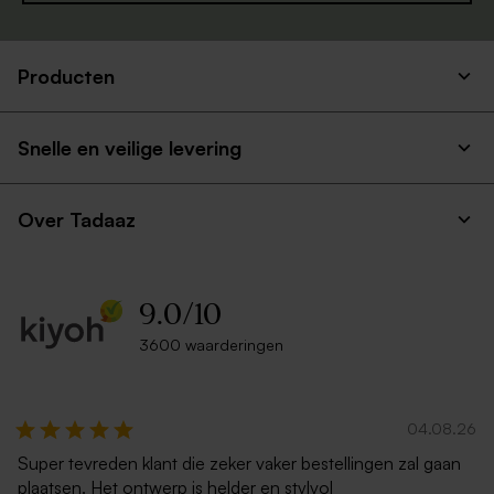
Producten
Envelop roestbruin met
Zachtroze envelop met
puntklep
puntklep
Snelle en veilige levering
Over Tadaaz
9.0
/
10
3600 waarderingen
Rechthoekige ecru envelop
Leuke witte envelop
04.08.26
Super tevreden klant die zeker vaker bestellingen zal gaan
plaatsen. Het ontwerp is helder en stylvol