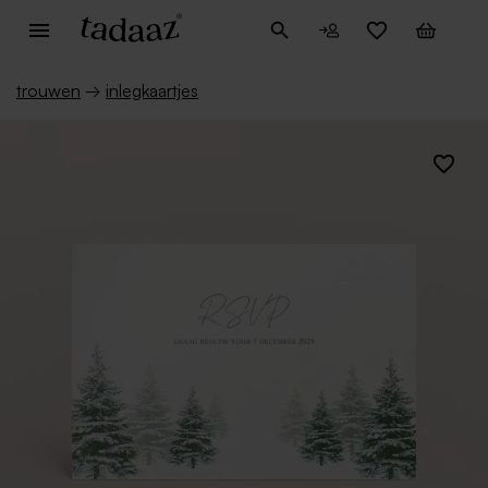
trouwen
→
inlegkaartjes