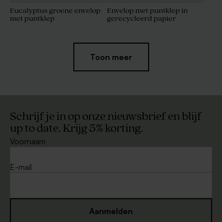
Eucalyptus groene envelop
Envelop met puntklep in
met puntklep
gerecycleerd papier
Toon meer
Schrijf je in op onze nieuwsbrief en blijf
up to date. Krijg 5% korting.
Voornaam
Kraft envelop
Envelop metallic goud met
puntklep
E-mail
Aanmelden