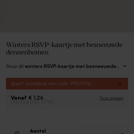
Winters RSVP-kaartje met besneeuwde
dennenbomen
Stuur dit
winters RSVP-kaartje met besneeuwde
dennenbomen
mee met jullie trouwkaarten en laat zo
vrienden en familie op een originele manier bevestigen
Gratis* proefdruk met code: PROEFNL
of ze erbij kunnen zijn. Match met de bijpassende
trouwkaart voor een mooi geheel!
Vanaf
€ 1,26
Toon prijzen
Prijs/stuk (incl. BTW)
Aantal