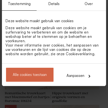
Toestemming
Details
Over
Deze website maakt gebruik van cookies
Deze website maakt gebruik van cookies om je
Eenvoudige trouwkaart 'Ja' in
Vierkante pocketfold
surfervaring te verbeteren en om de website en
groen met jullie namen
trouwkaart met goudfolie en
webshop beter af te stemmen op je behoeften en
2 labels
Grote, klassieke
Set van 12 bedankjes met
voorkeuren.
bedankkaart in groen met
badzout en badbom - groen
Voor meer informatie over cookies, het aanpassen van
foto en jullie namen
uw voorkeuren en de lijst van cookies die op deze
website worden gebruikt, zie onze
Cookieverklaring
.
Alle cookies toestaan
Aanpassen
Romantische trouwkaart
Hippe trouwkaart met
met bloemmotief en hartjes |
originele vormen en
Buromac 106134
goudfolie
Set met 27 trouwbedankjes
Bellenblaas groen
groen