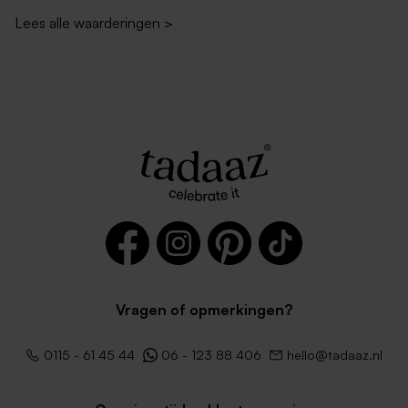
Lees alle waarderingen
>
Roestbruine envelop met
Donkerblauwe envelop
puntklep
vierkant
Vragen of opmerkingen?
0115 - 61 45 44
06 - 123 88 406
hello@tadaaz.nl
Transparante envelop
Envelop metallic goud
vierkant
vierkant