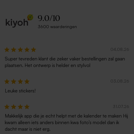
9.0
/
10
3600 waarderingen
Vierkante zwarte enveloppe
Witte zelfklevende envelop
met puntklep
rechte klep
04.08.26
Super tevreden klant die zeker vaker bestellingen zal gaan
plaatsen. Het ontwerp is helder en stylvol
03.08.26
Leuke stickers!
31.07.26
Rode vierkante envelop
Vierkante zachtroze envelop
met puntklep
Makkelijk app die je echt helpt met de kalender te maken Hij
kwam alleen iets anders binnen kwa foto’s model dan ik
dacht maar is niet erg.