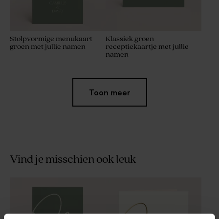
Stolpvormige menukaart
Klassiek groen
groen met jullie namen
receptiekaartje met jullie
namen
Toon meer
Vind je misschien ook leuk
Klassiek groen stickertje met
Klassiek, groen liturgiekaftje
jullie namen (3,7 cm)
'Ja' met jullie namen