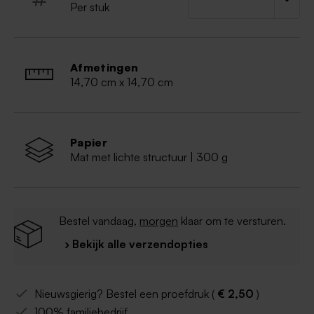
Per stuk
Afmetingen
14,70 cm x 14,70 cm
Papier
Mat met lichte structuur | 300 g
Bestel vandaag,
morgen
klaar om te versturen.
› Bekijk alle verzendopties
Nieuwsgierig? Bestel een proefdruk (
€ 2,50
)
100% familiebedrijf