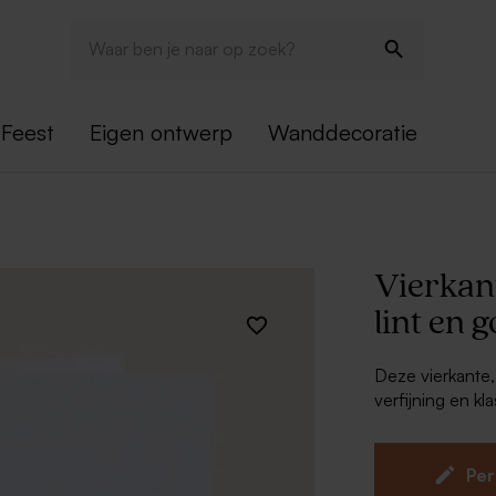
Feest
Eigen ontwerp
Wanddecoratie
Vierkan
lint en 
Deze vierkante,
verfijning en kl
met subtiele go
mooi verweven i
kondig je jullie
Per