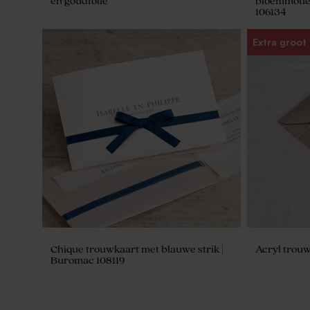
en goudfolie
bloemmotief
106134
Extra groot
Glazen potjes met deksel in frosted
Kwastje zil
blue
Chique trouwkaart met blauwe strik |
Acryl trou
Buromac 108119