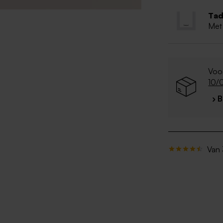
Tad
Met
Voor
10/
› 
Van 