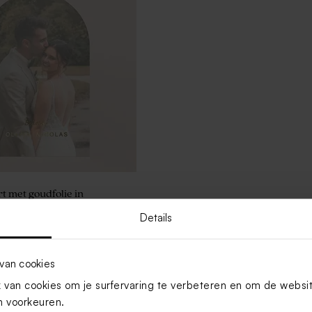
 met goudfolie in
Details
Toon meer
van cookies
van cookies om je surfervaring te verbeteren en om de websi
 voorkeuren.