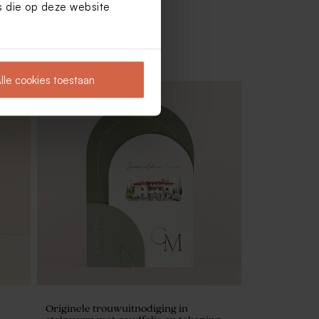
es die op deze website
lle cookies toestaan
Nieuw
Gepersonaliseerde zeep met naam |
Misty blue
Originele trouwuitnodiging in