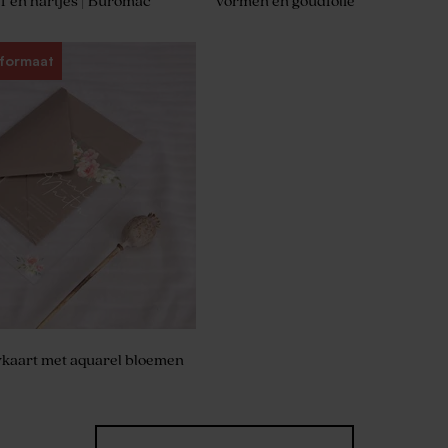
 en hartjes | Buromac
vormen en goudfolie
 formaat
verblauw
wkaart met aquarel bloemen