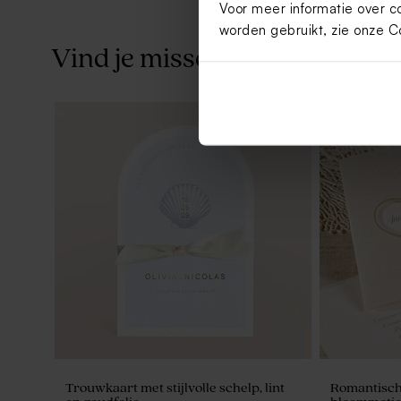
Voor meer informatie over c
worden gebruikt, zie onze
C
Vind je misschien ook leuk
Bellenblaas blauw
Ambachtelij
strepen
Trouwkaart met stijlvolle schelp, lint
Romantisch