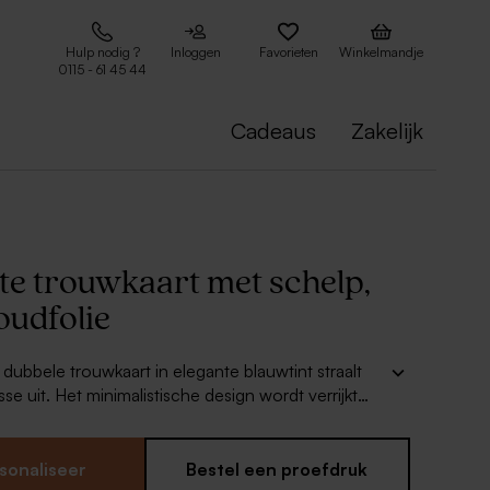
Hulp nodig ?
Inloggen
Favorieten
Winkelmandje
0115 - 61 45 44
Cadeaus
Zakelijk
te trouwkaart met schelp,
goudfolie
 dubbele trouwkaart in elegante blauwtint straalt
asse uit. Het minimalistische design wordt verrijkt
udfolie en een afgewerkt crèmekleurig lint dat
s met het schelpdetail. Met deze uitnodiging
 huwelijksdag aan met oog voor detail. Tip: het
sonaliseer
Bestel een proefdruk