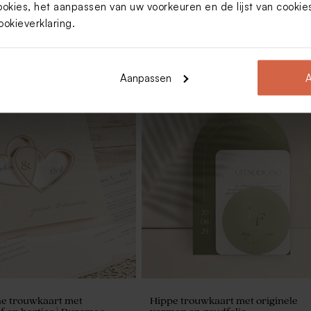
ookies, het aanpassen van uw voorkeuren en de lijst van cooki
ookieverklaring
.
Aanpassen
A
ke witte lolly met blauwe
Ambachtelijke blauwe lolly met
gouden spikkeltjes
e trouwkaart met
Hippe trouwkaart met originele