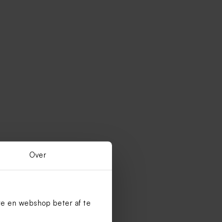
Over
te en webshop beter af te