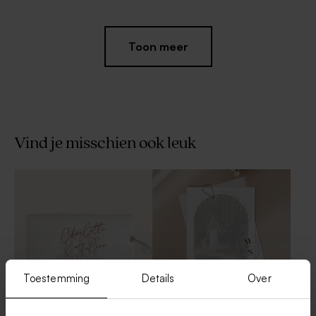
Toon meer
Vind je misschien ook leuk
Naamsticker met jullie
Acryl welkomstbord bruiloft
namen en datum
met foto in stolpvorm en
transparant (4,4 cm)
namen
Toestemming
Details
Over