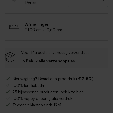
Per stuk
Afmetingen
21,00 cm x 10,50 cm
Voor
14u
besteld,
vandaag
verzendklaar
› Bekijk alle verzendopties
Nieuwsgierig? Bestel een proefdruk (
€ 2,50
)
100% familiebedrijf
25 bijpassende producten,
bekijk ze hier.
100% happy of een gratis herdruk
Tevreden klanten sinds 1961