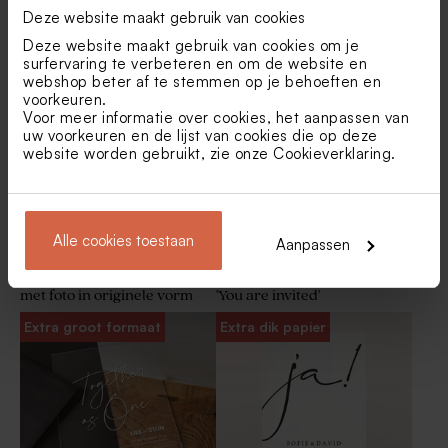
Originele pocketfold
Unieke trouwkaart met ovale
Deze website maakt gebruik van cookies
dubbele trouwkaart met
foto en kalkomslag
pochette in kalkpapier en
Deze website maakt gebruik van cookies om je
koperfolie
Wit bedankkaartje bruiloft
Witte servetring minimal
surfervaring te verbeteren en om de website en
met foto
webshop beter af te stemmen op je behoeften en
Extra groot formaat
voorkeuren.
Voor meer informatie over cookies, het aanpassen van
uw voorkeuren en de lijst van cookies die op deze
website worden gebruikt, zie onze
Cookieverklaring
.
Alle cookies toestaan
Aanpassen
Liggende acryl trouwkaart
Minimalistische trouwkaart
met foto in originele vorm
'You are invited'
Wit tafelkaartje minimal
Set van 9 minimal servetten
met namen
Extra groot formaat
Extra dik papier
gepersonaliseerd