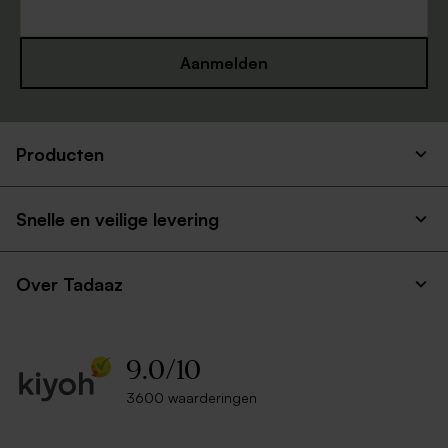
Aanmelden
Producten
Metallic zilveren envelop
Witte zelfklevende
met puntklep
enveloppe met rechte klep
Snelle en veilige levering
Over Tadaaz
9.0
/
10
3600 waarderingen
Ecru zelfklevende envelop
Rode envelop
rechte klep