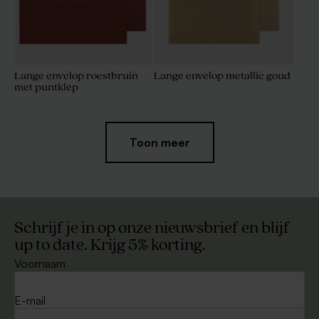
Lange envelop roestbruin
Lange envelop metallic goud
met puntklep
Toon meer
Schrijf je in op onze nieuwsbrief en blijf
up to date. Krijg 5% korting.
Voornaam
Eucalyptus envelop lang met
Zachtroze envelop lang met
puntklep
puntklep
E-mail