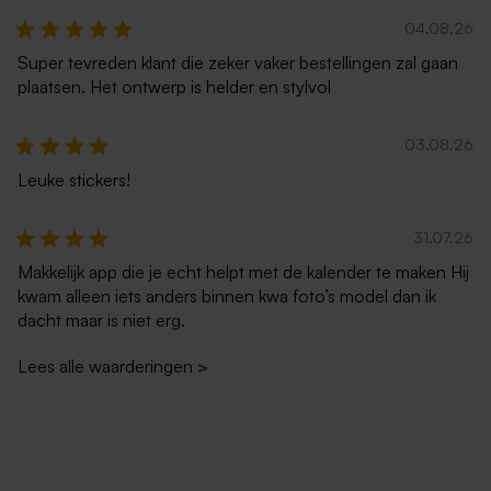
04.08.26
Super tevreden klant die zeker vaker bestellingen zal gaan
plaatsen. Het ontwerp is helder en stylvol
03.08.26
Leuke stickers!
Witte envelop met puntklep
Envelop in ecru met
31.07.26
puntklep
Makkelijk app die je echt helpt met de kalender te maken Hij
kwam alleen iets anders binnen kwa foto’s model dan ik
dacht maar is niet erg.
Lees alle waarderingen
>