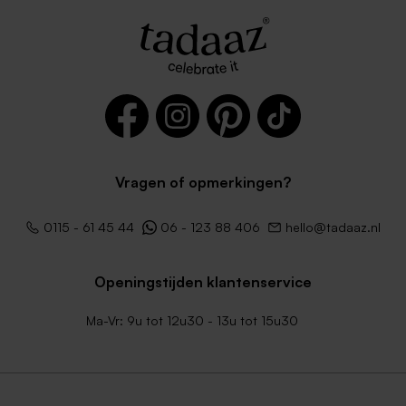
Trendy witte envelop
Lange envelop gerecycleerd
papier
Vragen of opmerkingen?
Lange kraft enveloppe
Lange donkerblauwe
0115 - 61 45 44
06 - 123 88 406
hello@tadaaz.nl
envelop
Openingstijden klantenservice
Ma-Vr: 9u tot 12u30 - 13u tot 15u30