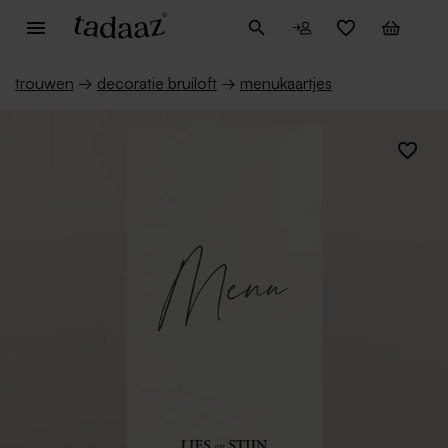
trouwen
→
decoratie bruiloft
→
menukaartjes