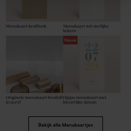
Menukaart kraftlook
Menukaart wit sierlijke
letters
Trouwkaart JA
Originele pocketfold
Nieuw
trouwkaart met pochette in
kalkpapier en foto
Originele menukaart bruiloft
Hippe menukaart met
in acryl
kleurrijke datum
Bekijk alle Menukaartjes