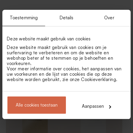
Vind je misschien ook leuk
Toestemming
Details
Over
Minimalistische trouwkaart
Zwart-witte trouwkaart met
acryl
foto op dik papier
Deze website maakt gebruik van cookies
Deze website maakt gebruik van cookies om je
surfervaring te verbeteren en om de website en
webshop beter af te stemmen op je behoeften en
voorkeuren.
Voor meer informatie over cookies, het aanpassen van
uw voorkeuren en de lijst van cookies die op deze
website worden gebruikt, zie onze
Cookieverklaring
.
Chique menukaart wit met
Stijlvolle menukaart met foto
namen in goudfolie
Liggende acryl trouwkaart
Unieke trouwkaart met ovale
met foto in originele vorm
foto en kalkomslag
Alle cookies toestaan
Aanpassen
Extra
dik
papier