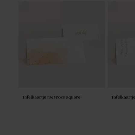
Plexi label rond
Tafelkaartje met roze aquarel
Tafelkaart