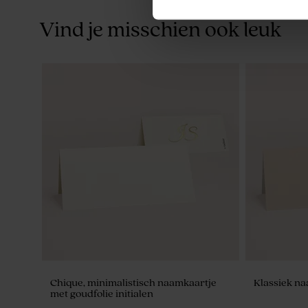
Vind je misschien ook leuk
Glazen spray flesje met houten dop
Set van 6 g
sluiting met
Chique, minimalistisch naamkaartje
Klassiek na
met goudfolie initialen