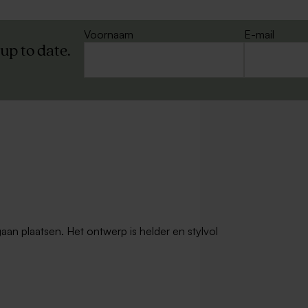
Voornaam
E-mail
 up to date.
gaan plaatsen. Het ontwerp is helder en stylvol