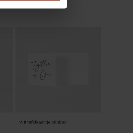
Frosted glazen flesjes met houten dop
Wit tafelkaartje minimal