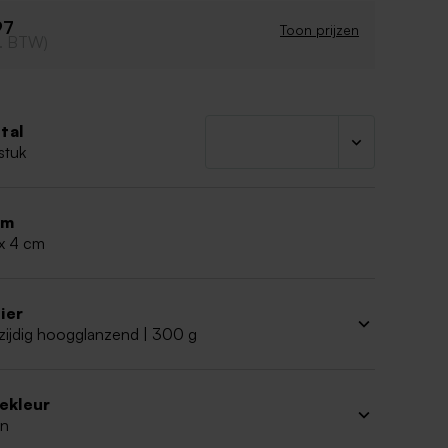
97
Toon prijzen
cl. BTW)
tal
stuk
rm
 x 4 cm
ier
zijdig hoogglanzend | 300 g
iekleur
n