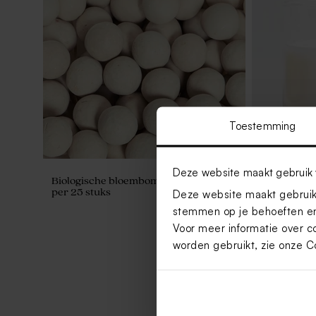
Toestemming
Deze website maakt gebruik 
Biologische bloembommetjes beige
Kaarsje in 
per 25 stuks
deksel
Deze website maakt gebruik 
stemmen op je behoeften en
Voor meer informatie over c
worden gebruikt, zie onze
C