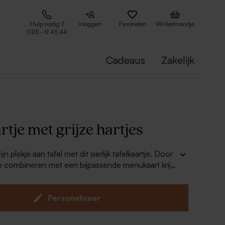
Hulp nodig ?
Inloggen
Favorieten
Winkelmandje
0115 - 61 45 44
Cadeaus
Zakelijk
rtje met grijze hartjes
jn plekje aan tafel met dit sierlijk tafelkaartje. Door
e te combineren met een bijpassende menukaart krijg
euk thema voor je fest!
Personaliseer