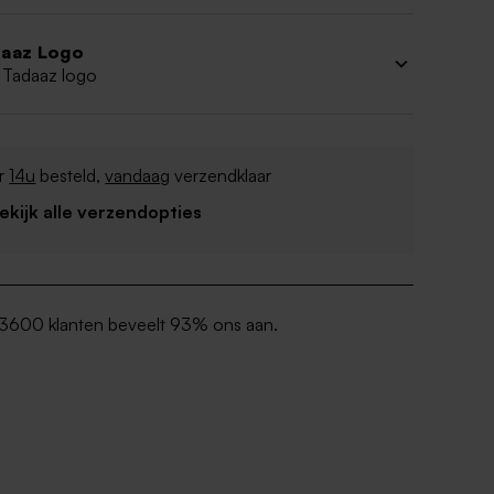
aaz Logo
 Tadaaz logo
r
14u
besteld,
vandaag
verzendklaar
Bekijk alle verzendopties
3600 klanten beveelt 93% ons aan.