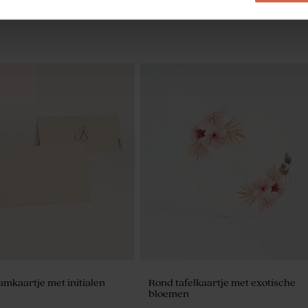
lazen potjes met kurk
Zakje wafelstof ivoor
 initialen op het glas
amkaartje met initialen
Rond tafelkaartje met exotische
bloemen