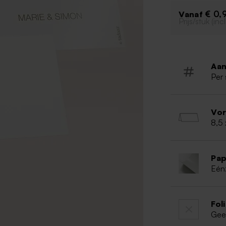
€ 0,
Vanaf
Prijs/stuk (in
Aan
Per 
Vo
8,5
Pap
Eén
Fol
Gee