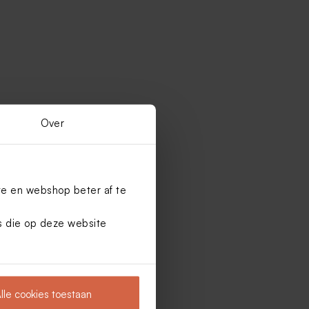
Over
te en webshop beter af te
es die op deze website
lle cookies toestaan