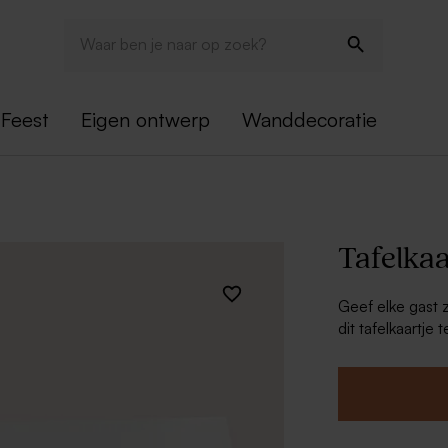
Feest
Eigen ontwerp
Wanddecoratie
Tafelkaa
Geef elke gast zi
dit tafelkaartj
je meteen een l