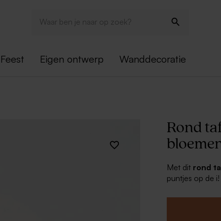
Feest
Eigen ontwerp
Wanddecoratie
Rond taf
bloeme
Met dit
rond t
puntjes op de i!
de puntjes te s
en trouwbedankj