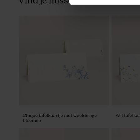
Vind je misschien ook leuk
Servetring met exotische bloemen
Velvet trak
Chique tafelkaartje met weelderige
Wit tafelka
bloemen