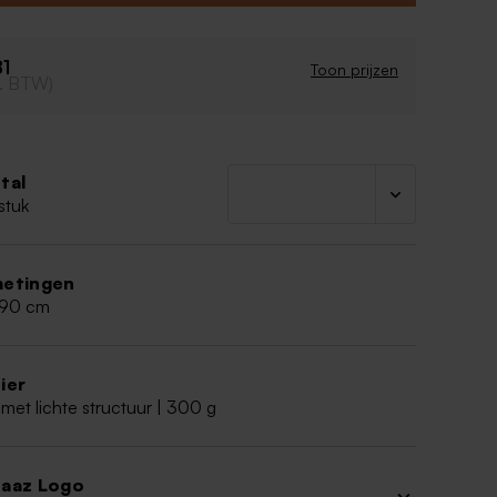
81
Toon prijzen
cl. BTW)
tal
stuk
etingen
,90 cm
ier
met lichte structuur | 300 g
aaz Logo