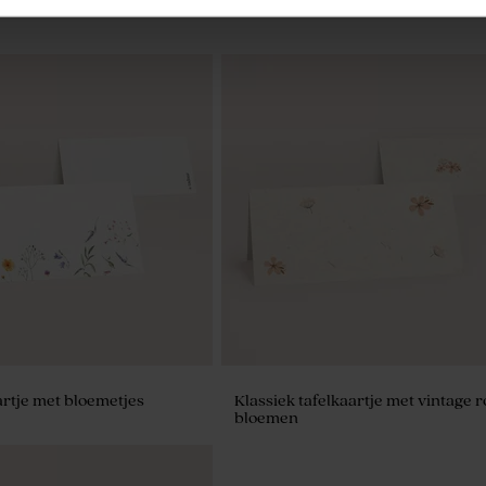
tatiedoosje rond beige
Beige lint large katoen
artje met bloemetjes
Klassiek tafelkaartje met vintage 
bloemen