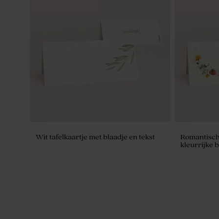
Tetra zakje ivoor
Set van 12 
badbom - w
Wit tafelkaartje met blaadje en tekst
Romantisch
kleurrijke 