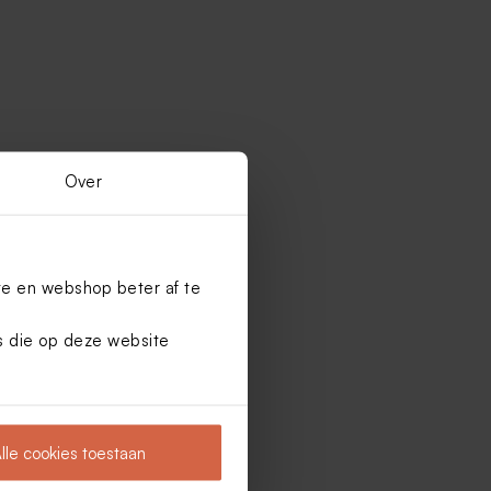
Over
te en webshop beter af te
es die op deze website
lle cookies toestaan