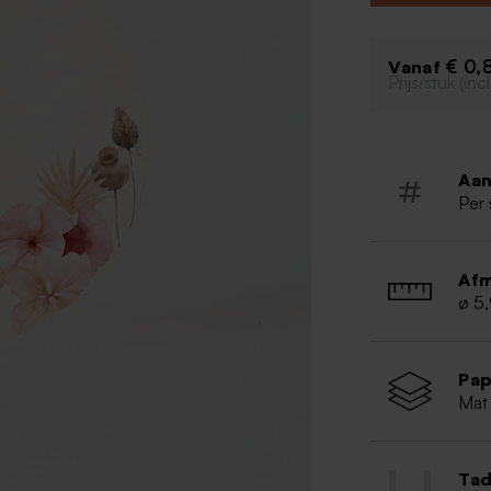
€ 0,
Vanaf
Prijs/stuk (in
Aan
Per 
Afm
ø 5
Pap
Mat 
Tad