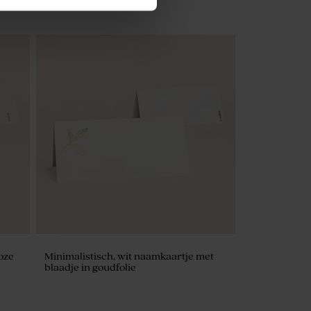
Beige lint smal katoen
roze
Minimalistisch, wit naamkaartje met
blaadje in goudfolie