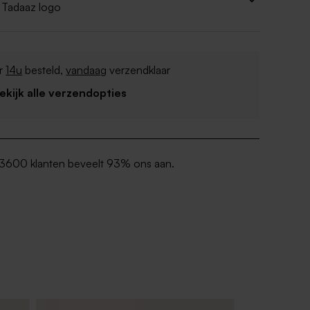
 Tadaaz logo
r
14u
besteld,
vandaag
verzendklaar
Bekijk alle verzendopties
3600 klanten beveelt 93% ons aan.