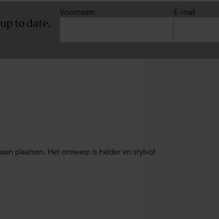
Voornaam
E-mail
 up to date.
gaan plaatsen. Het ontwerp is helder en stylvol