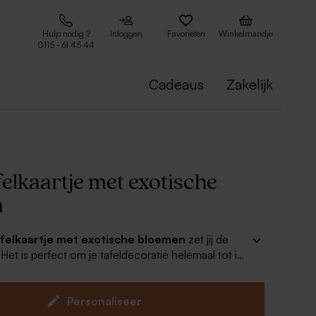
Hulp nodig ?
Inloggen
Favorieten
Winkelmandje
0115 - 61 45 44
Cadeaus
Zakelijk
elkaartje met exotische
n
afelkaartje met exotische bloemen
zet jij de
 Het is perfect om je tafeldecoratie helemaal tot in
tylen! In combinatie met bijpassende trouwkaarten
es zorgen jullie voor een prachtig totaalplaatje!
Personaliseer