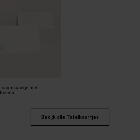
bedankjes met badzout en
it/geel
 naamkaartje met
bloemen
Bekijk alle Tafelkaartjes