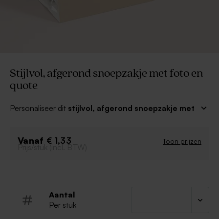
Stijlvol, afgerond snoepzakje met foto en
quote
Personaliseer dit
stijlvol, afgerond snoepzakje met
foto en quote
en vul ze met iets leuks of lekkers en je
hebt een prachtig trouwbedankje.
Vanaf
€ 1,33
Toon prijzen
Prijs/stuk (incl. BTW)
Inclusief splitpen en plastic snoepzakje
Je moet deze snoepzakjes zelf nog in elkaar
zetten
Snoep apart verkrijgbaar op onze site
Aantal
Per stuk