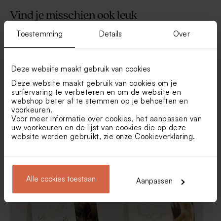
Vind je misschien ook leuk
Toestemming
Details
Over
Beige lint large katoen
Beige lint smal katoen
Deze website maakt gebruik van cookies
Deze website maakt gebruik van cookies om je
surfervaring te verbeteren en om de website en
webshop beter af te stemmen op je behoeften en
voorkeuren.
Voor meer informatie over cookies, het aanpassen van
uw voorkeuren en de lijst van cookies die op deze
website worden gebruikt, zie onze
Cookieverklaring
.
Afgerond snoepzakje
Origineel snoepzakje met
terracotta met foto,
foto en minimalistisch
Set van 12 bedankjes met
Botao Branco |
lijntekening, namen en
ontwerp
badzout en badbom -
Droogbloemen
datum
wit/geel
Alle cookies toestaan
Aanpassen