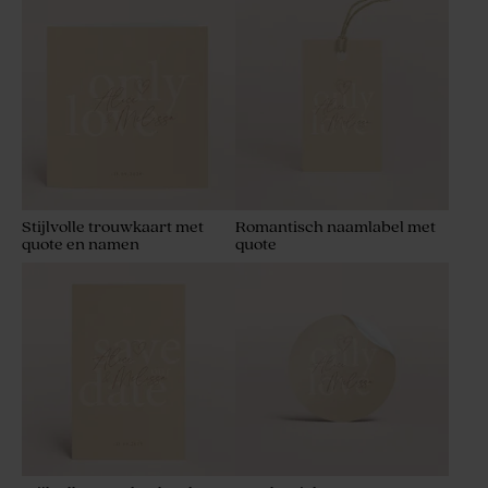
Stijlvolle trouwkaart met
Romantisch naamlabel met
quote en namen
quote