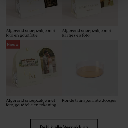
Afgerond snoepzakje met
Afgerond snoepzakje met
Houten potlood met beige
foto en goudfolie
hartjes en foto
molentje
Nieuw
Afgerond snoepzakje met
Ronde transparante doosjes
foto, goudfolie en tekening
Bekijk alle Verpakking