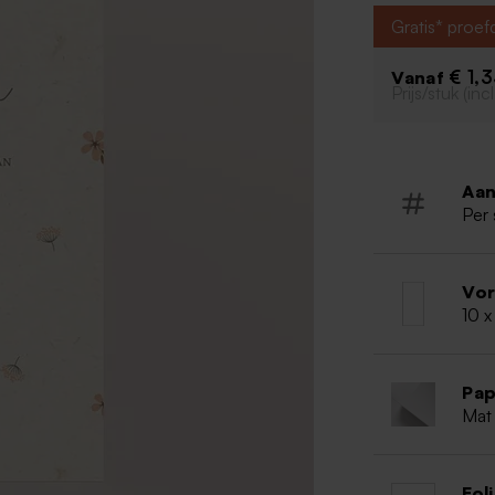
Gratis* proe
€ 1,
Vanaf
Prijs/stuk (in
Aan
Per 
Vo
10 x
Pap
Mat 
Fol