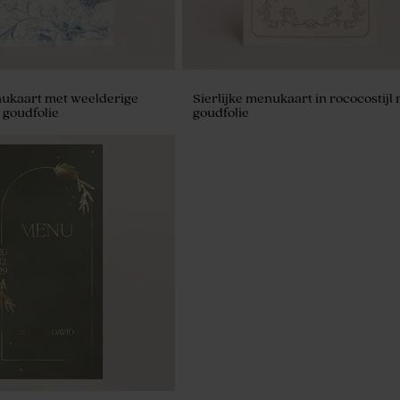
ukaart met weelderige
Sierlijke menukaart in rococostijl
 goudfolie
goudfolie
gees velvet bordeaux 1kg
s)