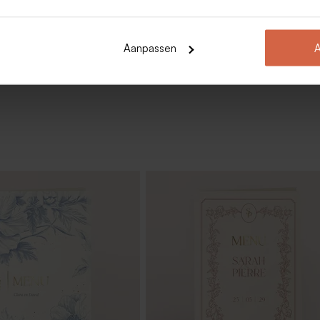
Toon meer
Aanpassen
A
er met vintage roze
Liggend bedankkaartje met
 eco achtergrond
bloemenmotief