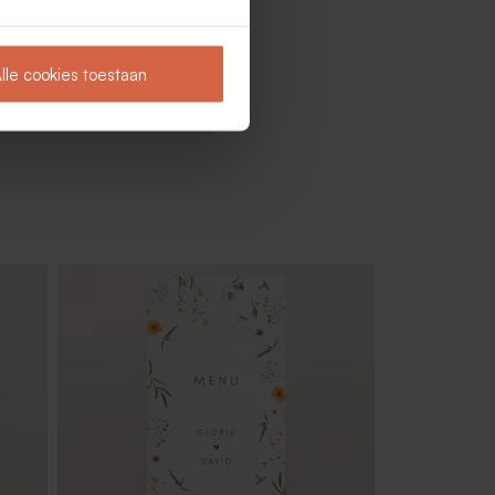
lle cookies toestaan
Servetring met vintage roze
bloemetjes en ecolook