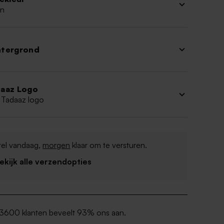
n
htergrond
aaz Logo
 Tadaaz logo
tel vandaag,
morgen
klaar om te versturen.
Bekijk alle verzendopties
3600 klanten beveelt 93% ons aan.