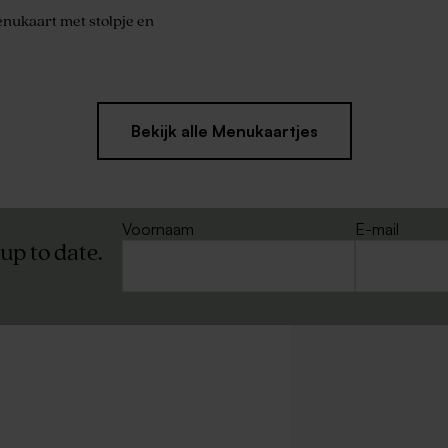
menukaart met stolpje en
Bekijk alle Menukaartjes
Voornaam
E-mail
 up to date.