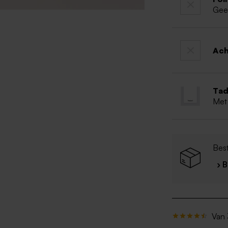
Gee
Ac
Tad
Met
Bes
› 
Van 