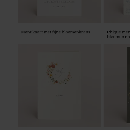
Menukaart met fijne bloemenkrans
Chique men
bloemen en
Klassiek tafelkaartje met vintage roze
De Bock dra
bloemen
(± 240 stuk