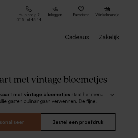
Hulp nodig ?
Inloggen
Favorieten
Winkelmandje
0115 - 61 45 44
Cadeaus
Zakelijk
rt met vintage bloemetjes
aart met vintage bloemetjes
staat het menu
ullie gasten culinair gaan verwennen. De fijne
ozetinten geven een zachte uitstraling. Enthousiast
thema? Ontdek de andere producten in dezelfde
sonaliseer
Bestel een proefdruk