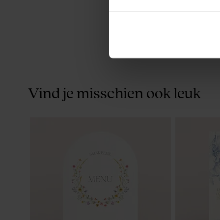
Vind je misschien ook leuk
Receptiekaartje met vintage bloemen
Ronde stick
bloemen op