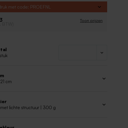
fdruk met code: PROEFNL
33
Toon prijzen
cl. BTW)
tal
stuk
rm
 21 cm
ier
met lichte structuur | 300 g
iekleur