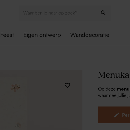
Feest
Eigen ontwerp
Wanddecoratie
Menukaa
Op deze
menuk
waarmee jullie j
bloemetjes in r
over die trouw
stijl.
Per