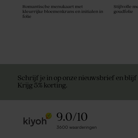
Romantische menukaart met
Stijlvolle 
kleurrijke bloemenkrans en initialen in
goudfolie
folie
Schrijf je in op onze nieuwsbrief en blijf
Krijg 5% korting.
9.0
/
10
3600 waarderingen