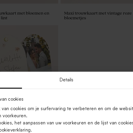
ouwkaart met bloemen en
Maxi trouwkaart met vintage roze
lint
bloemetjes
Details
van cookies
van cookies om je surfervaring te verbeteren en om de websi
 voorkeuren.
noepzakje met bloemetjes
ookies, het aanpassen van uw voorkeuren en de lijst van cooki
edankje
ookieverklaring
.