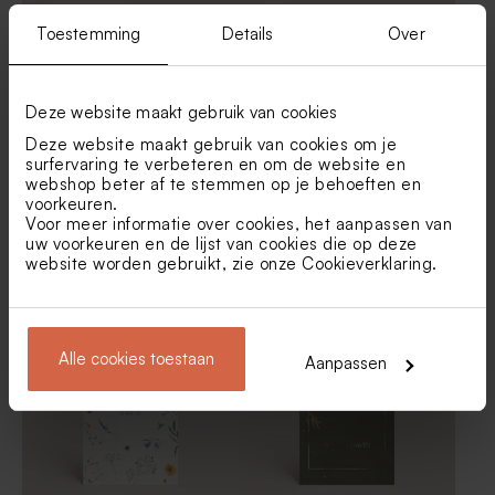
Toestemming
Details
Over
Deze website maakt gebruik van cookies
Deze website maakt gebruik van cookies om je
surfervaring te verbeteren en om de website en
webshop beter af te stemmen op je behoeften en
voorkeuren.
Voor meer informatie over cookies, het aanpassen van
Chique menukaart met
Sierlijke menukaart in
uw voorkeuren en de lijst van cookies die op deze
weelderige bloemen en
rococostijl met goudfolie
goudfolie
website worden gebruikt, zie onze
Cookieverklaring
.
Alle cookies toestaan
Aanpassen