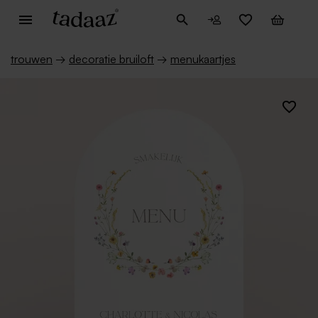
trouwen
→
decoratie bruiloft
→
menukaartjes