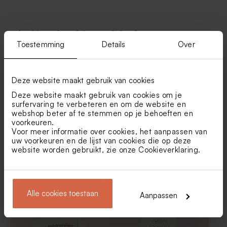
Vind je misschien ook leuk
Toestemming
Details
Over
Chique inlegkaartje in wit
Chique, witte sticker met
met namen in goudfolie
ampersand en namen in
goudfolie (3,7 cm)
Deze website maakt gebruik van cookies
Deze website maakt gebruik van cookies om je
surfervaring te verbeteren en om de website en
webshop beter af te stemmen op je behoeften en
voorkeuren.
Voor meer informatie over cookies, het aanpassen van
uw voorkeuren en de lijst van cookies die op deze
website worden gebruikt, zie onze
Cookieverklaring
.
Chique namlabel met
Rond naamlabel huwelijk
klinkende champagne
met namen en sierlijke strik
coupes
Wit ceremonieboekje met
Minimalistisch
Alle cookies toestaan
Nieuw
jullie namen en datum in
fotobedankkaartje
Aanpassen
goudfolie