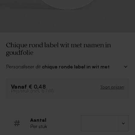
Chique rond label wit met namen in
goudfolie
Personaliseer dit
chique ronde label in wit met
namen in goudfolie
om jullie trouwbedankjes mee af
te werken. Wikkel het label met een bijpassend lint rond
Vanaf
jullie favoriete bedankjes voor een origineel resultaat!
€ 0,48
Toon prijzen
Prijs/stuk (incl. BTW)
Een prachtig aandenken aan dit bijzonder moment.
Bij deze labels wordt een koord van 50 cm
meegeleverd.
Aantal
Per stuk