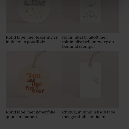
Rond label met tekening en
Naamlabel bruiloft met
initialen in goudfolie
minimalistisch ontwerp en
bedankt stempel
Plastic potje met
Set trouwbedankjes goud
goudkleurig, bedrukt deksel
met 34 bedankjes
Rond label met koperfolie
Chique, minimalistisch label
quote en namen
met goudfolie initialen