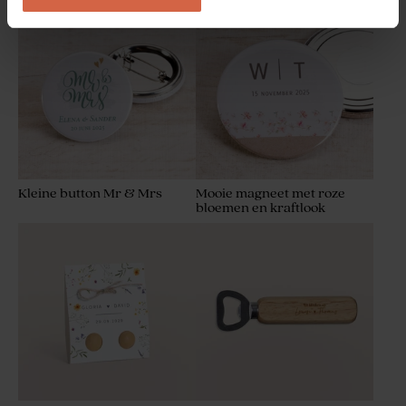
Biologische
Set van 6 glazen potjes met
bloembommetjes beige per
kurk sluiting met initialen op
25 stuks
het glas
Kleine button Mr & Mrs
Mooie magneet met roze
bloemen en kraftlook
Zakje wafelstof ivoor