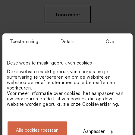
Toon meer
Toestemming
Details
Over
Vind je misschien ook leuk
Deze website maakt gebruik van cookies
Transparante doosjes
Beige lint smal katoen
Deze website maakt gebruik van cookies om je
langwerpig
surfervaring te verbeteren en om de website en
webshop beter af te stemmen op je behoeften en
voorkeuren.
Voor meer informatie over cookies, het aanpassen van
uw voorkeuren en de lijst van cookies die op deze
website worden gebruikt, zie onze
Cookieverklaring
.
Alle cookies toestaan
Magneet groot enkel foto
Grote magneet Mr & Mrs
Aanpassen