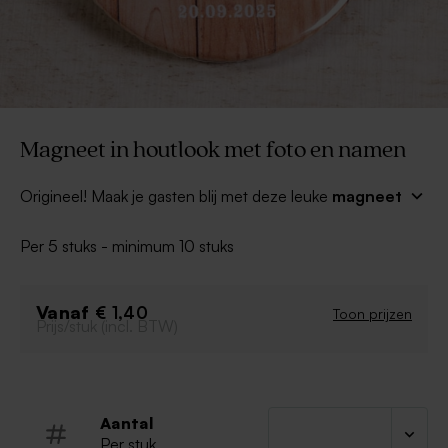
Magneet in houtlook met foto en namen
Origineel! Maak je gasten blij met deze leuke
magneet
in houtlook met foto en namen
. Een origineel
trouwbedankje om uit te delen aan het einde van jullie
Per 5 stuks - minimum 10 stuks
grote dag.
Tip: Combineer met een blikken doosje voor een
compleet geheel.
Vanaf
€ 1,40
Toon prijzen
Prijs/stuk (incl. BTW)
Aantal
Per stuk