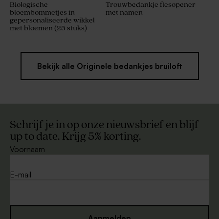
Biologische
Trouwbedankje flesopener
bloembommetjes in
met namen
gepersonaliseerde wikkel
met bloemen (25 stuks)
Bekijk alle Originele bedankjes bruiloft
Schrijf je in op onze nieuwsbrief en blijf
up to date. Krijg 5% korting.
Voornaam
E-mail
Aanmelden