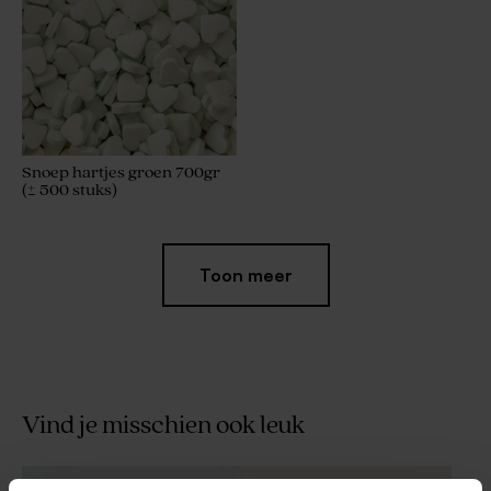
Snoep hartjes groen 700gr
(± 500 stuks)
Toon meer
Vind je misschien ook leuk
Sage green lint large katoen