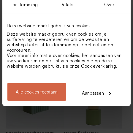
Toestemming
Details
Over
Deze website maakt gebruik van cookies
Deze website maakt gebruik van cookies om je
surfervaring te verbeteren en om de website en
webshop beter af te stemmen op je behoeften en
voorkeuren.
Voor meer informatie over cookies, het aanpassen van
Bellenblaas groen
Set van 12 trouwbedankjes
uw voorkeuren en de lijst van cookies die op deze
met badzout en badbom -
lichtgroen
website worden gebruikt, zie onze
Cookieverklaring
.
Alle cookies toestaan
Aanpassen