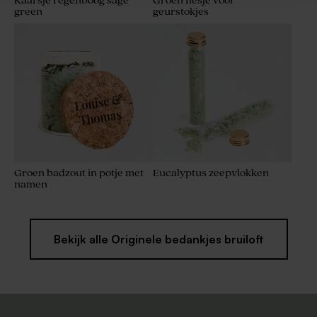
Kaarsje regenboog sage
Groen flesje voor
green
geurstokjes
Groen badzout in potje met
Eucalyptus zeepvlokken
namen
Bekijk alle Originele bedankjes bruiloft