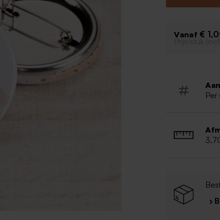
€ 1,
Vanaf
Prijs/stuk (in
Aan
Per 
Afm
3,7
Best
› 