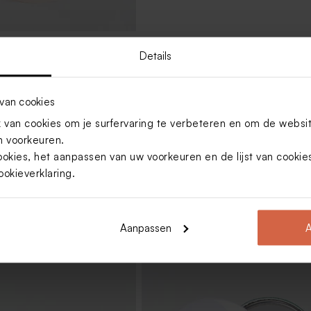
 sticker met aquarel en
Details
 weckpot (8,3 cm)
van cookies
Toon meer
van cookies om je surfervaring te verbeteren en om de websi
 voorkeuren.
ookies, het aanpassen van uw voorkeuren en de lijst van cooki
ookieverklaring
.
Aanpassen
A