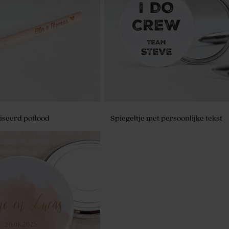
bedankkaartje met roze
Tafelkaartje met roze aquarel
iseerd potlood
Spiegeltje met persoonlijke tekst
andelbonen marmer wit
 295 stuks)