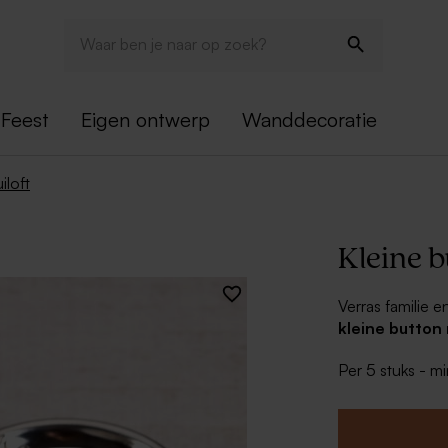
Feest
Eigen ontwerp
Wanddecoratie
iloft
Kleine b
Verras familie 
kleine button
een prachtige b
Per 5 stuks - m
een persoonlij