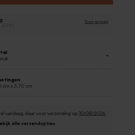
09
Toon prijzen
cl. BTW)
tal
stuk
etingen
0 cm x 3,70 cm
el vandaag, klaar voor verzending op
10/08/2026
Bekijk alle verzendopties