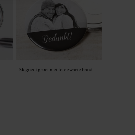
Set trouwbedankjes goud met 34
bedankjes
Magneet groot met foto zwarte band