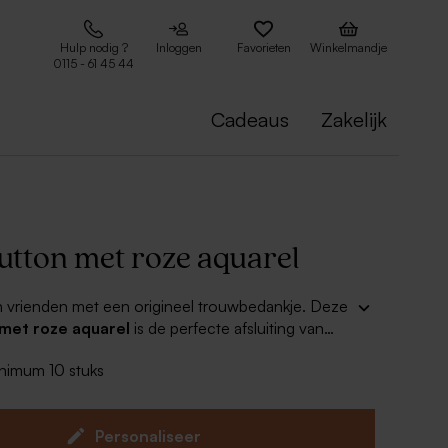
Hulp nodig ?
Inloggen
Favorieten
Winkelmandje
0115 - 61 45 44
Cadeaus
Zakelijk
utton met roze aquarel
en vrienden met een origineel trouwbedankje. Deze
 met roze aquarel
is de perfecte afsluiting van
ruiloft. Voeg jullie namen en trouwdatum toe voor
inimum 10 stuks
ke touch. Succes gegarandeerd.
Personaliseer