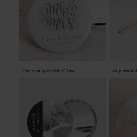
Sticker met namen en aquarel voor
Bladwijzer 
bellenblaas
aquarel
Grote magneet Mr & Mrs
Gepersonal
Plastic potjes met schroefdeksel | goud
De Bock am
goud 1kg (±