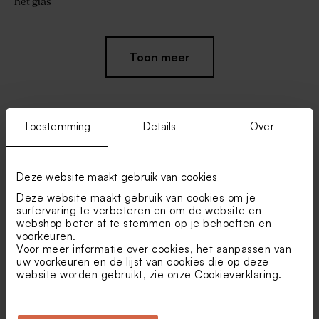
het glas
Toon meer
Toestemming
Details
Over
Vind je misschien ook leuk
Deze website maakt gebruik van cookies
Frosted glazen flesjes met
houten dop
Deze website maakt gebruik van cookies om je
surfervaring te verbeteren en om de website en
webshop beter af te stemmen op je behoeften en
voorkeuren.
Voor meer informatie over cookies, het aanpassen van
uw voorkeuren en de lijst van cookies die op deze
website worden gebruikt, zie onze
Cookieverklaring
.