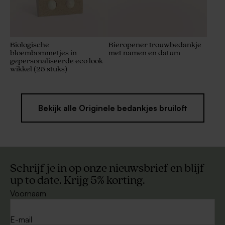
Biologische
Bieropener trouwbedankje
bloembommetjes in
met namen en datum
gepersonaliseerde eco look
wikkel (25 stuks)
Bekijk alle Originele bedankjes bruiloft
Schrijf je in op onze nieuwsbrief en blijf
up to date. Krijg 5% korting.
Voornaam
E-mail