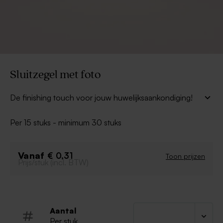
Sluitzegel met foto
De finishing touch voor jouw huwelijksaankondiging!
Een sluitzegel met jullie foto is de perfecte decoratie
voor jouw enveloppe!
Per 15 stuks - minimum 30 stuks
Tip: Extra leuk effect wanneer diezelfde foto ook
terugkomt op de trouwkaart zelf!
Vanaf
€ 0,31
Toon prijzen
Prijs/stuk (incl. BTW)
Aantal
Per stuk