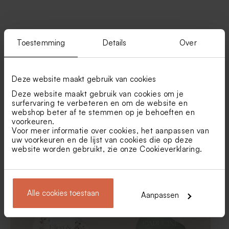
Vind je misschien ook leuk
Toestemming
Details
Over
Boho bedankkaartje bruiloft
Servetring met bloemen
met witte bloemen
Deze website maakt gebruik van cookies
Deze website maakt gebruik van cookies om je
surfervaring te verbeteren en om de website en
webshop beter af te stemmen op je behoeften en
voorkeuren.
Voor meer informatie over cookies, het aanpassen van
uw voorkeuren en de lijst van cookies die op deze
website worden gebruikt, zie onze
Cookieverklaring
.
Naamsticker eucalyptus met
Ronde sticker met kleurrijke
witte bloemen (4,4 cm)
droogbloemprint (3,7 cm)
Naamkaartjes met bloemen
Green Cloud zeepjes - Thé
Chai
Alle cookies toestaan
Aanpassen