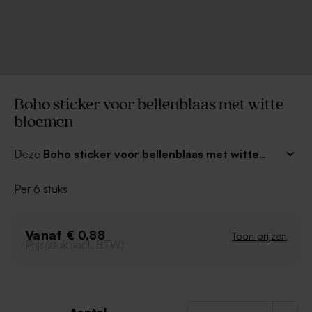
Boho sticker voor bellenblaas met witte
bloemen
Deze
Boho
sticker voor bellenblaas met witte
bloemen
kan je personaliseren met jullie namen en
trouwdatum! De bellenblaas kan je terugvinden bij
Per 6 stuks
onze bedankjes bruiloft. Combineer eventueel met
andere bijpassende trouwbedankjes en bedankkaartjes
voor een prachtig boho geheel.
Vanaf
€ 0,88
Toon prijzen
Prijs/stuk (incl. BTW)