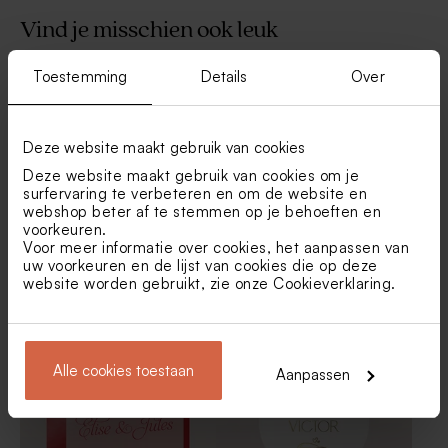
Vind je misschien ook leuk
Transparante doosjes
Kaarsje in glazen potje met
Toestemming
Details
Over
Nieuw
langwerpig
kurken deksel
Deze website maakt gebruik van cookies
Deze website maakt gebruik van cookies om je
surfervaring te verbeteren en om de website en
webshop beter af te stemmen op je behoeften en
voorkeuren.
Voor meer informatie over cookies, het aanpassen van
uw voorkeuren en de lijst van cookies die op deze
Sticker met mr & mrs voor
Bellenblaassticker met
website worden gebruikt, zie onze
Cookieverklaring
.
bellenblaas
tekening en namen in
goudfolie
Biologische
Set van 6 glazen potjes met
bloembommetjes beige per
kurk sluiting met initialen op
Nieuw
25 stuks
het glas
Alle cookies toestaan
Aanpassen