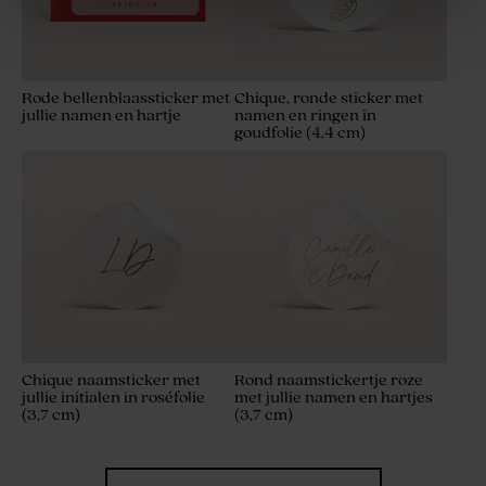
Rode bellenblaassticker met
Chique, ronde sticker met
jullie namen en hartje
namen en ringen in
goudfolie (4,4 cm)
Zakje wafelstof ivoor
Glazen spray flesje met
houten dop
Chique naamsticker met
Rond naamstickertje roze
jullie initialen in roséfolie
met jullie namen en hartjes
(3,7 cm)
(3,7 cm)