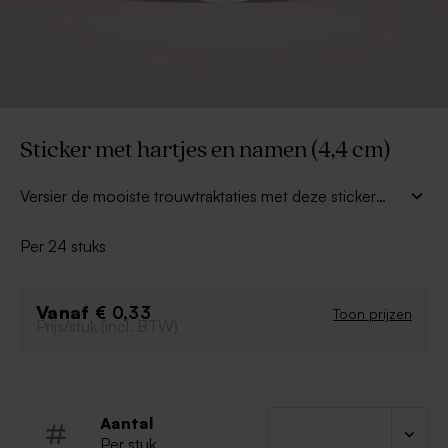
Sticker met hartjes en namen (4,4 cm)
Versier de mooiste trouwtraktaties met deze sticker
met hartjes en namen. Kleef ze op geurstokjes,
kaarsjes, snoeppotjes... voor de origineelste
Per 24 stuks
trouwbedankjes. Combineer met bijpassende
trouwkaarten voor een complete look.
Vanaf
€ 0,33
Toon prijzen
Prijs/stuk (incl. BTW)
Aantal
Per stuk